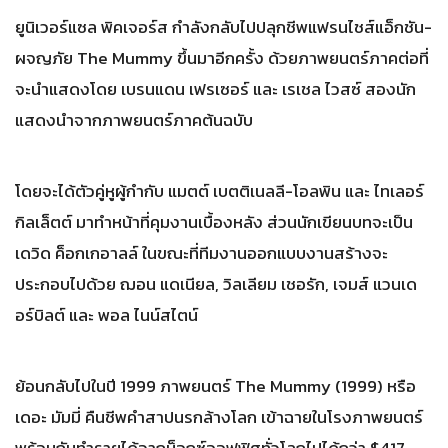
ยูนิเวอร์แซล พิคเจอร์ส กำลังกลับไปปลุกชีพแฟรนไชส์แอ็กชัน-
ผจญภัย The Mummy ขึ้นมาอีกครั้ง ด้วยภาพยนตร์ภาคต่อที่
จะนำแสดงโดย เบรนแดน เฟรเซอร์ และ เรเชล ไวสซ์ สองนัก
แสดงนำจากภาพยนตร์ภาคต้นฉบับ
โดยจะได้ตัวคู่หูผู้กำกับ แมตต์ เบตติเนลลี-โอลพิน และ ไทเลอร์
กิลเล็ตต์ มาทำหน้าที่คุมงานเบื้องหลัง ส่วนนักเขียนบทจะเป็น
เดวิด ค็อกเกอาลล์ ในขณะที่ทีมงานออกแบบงานสร้างจะ
ประกอบไปด้วย ฌอน แดเนียล, วิลเลียม เชอรัก, เจมส์ แวนเด
อร์บิลต์ และ พอล ไนน์สไตน์
ย้อนกลับไปในปี 1999 ภาพยนตร์ The Mummy (1999) หรือ
เดอะ มัมมี่ คืนชีพคำสาปนรกล้างโลก เข้าฉายในโรงภาพยนตร์
พร้อมกับทำรายได้จากบ็อกซ์ออฟฟิศทั่วโลกไปได้กว่า $417