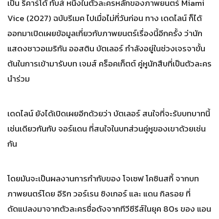
เป็น ริคาร์โด้ ทับส์ หนึ่งในตัวละครหลักของภาพยนตร์ Miami
Vice (2027) ฉบับรีเมค ไปเมื่อไม่กี่วันก่อน ทาง เดดไลน์ ก็ได้
ออกมาเปิดเผยข้อมูลเกี่ยวกับภาพยนตร์เรื่องนี้อีกครั้ง ว่านัก
แสดงชาวอเมริกัน ออสติน บัตเลอร์ กำลังอยู่ในช่วงเจรจาขั้น
ต้นในการเข้ามารับบท เจมส์ คร็อคเก็ตต์ คู่หูนักสืบที่เป็นตัวละคร
นำร่วม
เดดไลน์ ยังได้เปิดเผยอีกด้วยว่า บัตเลอร์ สนใจที่จะรับบทบาทนี้
เช่นเดียวกันกับ จอร์แดน ที่สนใจในบทส่วนคู่หูของเขาด้วยเช่น
กัน
โดยมันจะเป็นผลงานการกำกับของ โจเซฟ โคซินสกี้ จากบท
ภาพยนตร์โดย อีริก วอร์เรน ซิงเกอร์ และ แดน กิลรอย ที่
ดัดแปลงมาจากตัวละครชื่อดังจากทีวีซีรีส์ในยุค 80s ของ แอน