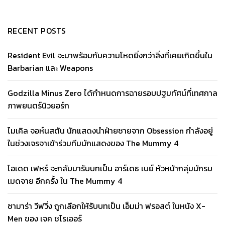
RECENT POSTS
Resident Evil จะมาพร้อมกับความโหดยิ่งกว่าสิ่งที่เคยเกิดขึ้นใน
Barbarian และ Weapons
Godzilla Minus Zero ได้กำหนดการฉายรอบปฐมทัศน์ที่เทศกาล
ภาพยนตร์นิวยอร์ก
ไมเคิล จอห์นสตัน นักแสดงนำฝ่ายชายจาก Obsession กำลังอยู่
ในช่วงเจรจาเข้าร่วมทีมนักแสดงของ The Mummy 4
โอเดด เฟหร์ จะกลับมารับบทเป็น อาร์เดธ เบย์ หัวหน้ากลุ่มนักรบ
เมดจาย อีกครั้ง ใน The Mummy 4
ซามาร่า วีฟวิ่ง ถูกเลือกให้รับบทเป็น เอ็มม่า ฟรอสต์ ในหนัง X-
Men ของ เจค ชไรเออร์