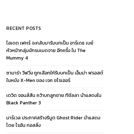
RECENT POSTS
โอเดด เฟหร์ จะกลับมารับบทเป็น อาร์เดธ เบย์
หัวหน้ากลุ่มนักรบเมดจาย อีกครั้ง ใน The
Mummy 4
ซามาร่า วีฟวิ่ง ถูกเลือกให้รับบทเป็น เอ็มม่า ฟรอสต์
ในหนัง X-Men ของ เจค ชไรเออร์
เดวิด จอนส์สัน คว้าบทลูกชาย ทีชัลลา นำแสดงใน
Black Panther 3
มาร์เวล ประกาศสร้างรีบูต Ghost Rider นำแสดง
โดย ไรอัน กอสลิ่ง