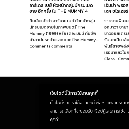
อาร์เดธ เบย์ หัวหน้ากลุ่มนักรบเมด
เอ็มม่า ฟรอ
จาย อีกครั้ง ใน THE MUMMY 4
เจค ชไรเออร์
ยืนยันแล้วว่า อาร์เดธ เบย์ หัวหน้ากลุ่ม
รายงานพิเศษจ
นักรบเมดจายในภาพยนตร์ The
อกมาว่า ซามาร
Mummy (1999) หรือ เดอะ มัมมี่ คืนชีพ
ชาวออสเตรเลีย
คำสาปนรกล้างโลก และ The Mummy…
รับบทเป็น เอ็
Comments comments
พันธุ์สายพลัง
เธอมาแล้วใน
Class… Com
เว็บไซต์นี้มีการใช้งานคุกกี้
เว็บไซต์ของเราใช้งานคุกกี้เพื่อช่วยเพิ่มประส
สามารถเลือกที่จะยอมรับหรือปฏิเสธการใช้งานคุก
คุกกี้”