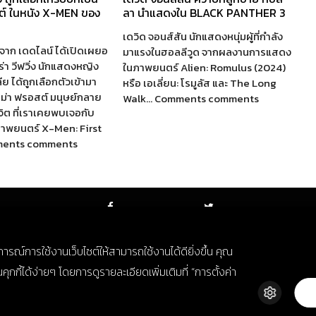
สต์ ในหนัง X-MEN ของ
ลา นำแสดงใน BLACK PANTHER 3
เดวิด จอนส์สัน นักแสดงหนุ่มผู้ที่กำลัง
าก เดดไลน์ ได้เปิดเผยอ
มาแรงในฮอลลีวูด จากผลงานการแสดง
่า วีฟวิ่ง นักแสดงหญิง
ในภาพยนตร์ Alien: Romulus (2024)
 ได้ถูกเลือกตัวเข้ามา
หรือ เอเลี่ยน: โรมูลัส และ The Long
มม่า ฟรอสต์ มนุษย์กลาย
Walk… Comments comments
จิต ที่เราเคยพบเจอกับ
ภาพยนตร์ X-Men: First
ments comments
FACEBOOK
TWITTER
บการณ์การใช้งานเว็บไซต์ให้สามารถใช้งานได้ดียิ่งขึ้น คุณ
กี้ได้ง่ายๆ โดยการดูรายละเอียดเพิ่มเติมที่ “การตั้งค่า
© Copyright 2018. All Rights Reserved