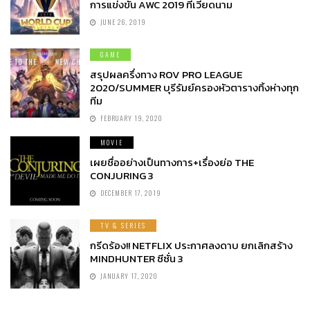
การแข่งขัน AWC 2019 ที่เวียดนาม
JUNE 26, 2019
GAME
สรุปผลครึ่งทาง ROV PRO LEAGUE
2020/SUMMER บุรีรัมย์ครองหัวตารางทิ้งห่างทุก
ทีม
FEBRUARY 19, 2020
MOVIE
เผยชื่ออย่างเป็นทางการ+เรื่องย่อ THE
CONJURING 3
DECEMBER 17, 2019
TV & SERIES
กรีดร้อง!! NETFLIX ประกาศลงดาบ ยกเลิกสร้าง
MINDHUNTER ซีซั่น 3
JANUARY 17, 2020