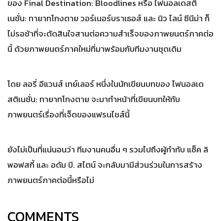
ของ Final Destination: Bloodlines หรือ ไฟนอลเดสติ
เนชั่น: ทายาทโกงตาย วอร์เนอร์บราเธอส์ และ นิว ไลน์ ซีนีม่า ก็
ไม่รอช้าที่จะตัดสินใจสานต่อความสำเร็จของภาพยนตร์ภาคต่อ
นี้ ด้วยภาพยนตร์ภาคใหม่ที่มาพร้อมกับทีมงานชุดเดิม
โดย ลอรี่ อีแวนส์ เทย์เลอร์ หนึ่งในนักเขียนบทของ ไฟนอลเด
สติเนชั่น: ทายาทโกงตาย จะมาทำหน้าที่เขียนบทให้กับ
ภาพยนตร์เรื่องที่เจ็ดของแฟรนไชส์นี้
ยังไม่เป็นที่แน่นอนว่า ทีมงานคนอื่น ๆ รวมไปถึงผู้กำกับ แซ็ค ลิ
พอฟสกี้ และ อดัม บี. สไตน์ จะกลับมามีส่วนร่วมในการสร้าง
ภาพยนตร์ภาคต่อนี้หรือไม่
COMMENTS