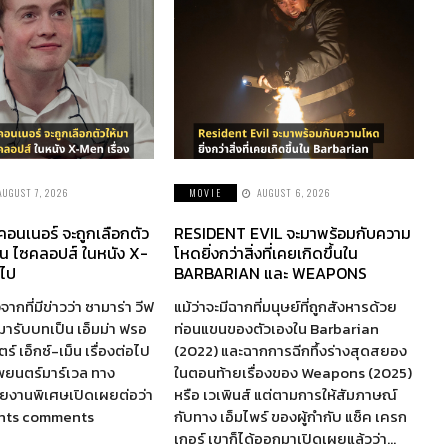
AUGUST 7, 2026
MOVIE
AUGUST 6, 2026
 คอนเนอร์ จะถูกเลือกตัว
RESIDENT EVIL จะมาพร้อมกับความ
็น ไซคลอปส์ ในหนัง X-
โหดยิ่งกว่าสิ่งที่เคยเกิดขึ้นใน
อไป
BARBARIAN และ WEAPONS
จากที่มีข่าวว่า ซามาร่า วีฟ
แม้ว่าจะมีฉากที่มนุษย์ที่ถูกสังหารด้วย
ห้มารับบทเป็น เอ็มม่า ฟรอ
ท่อนแขนของตัวเองใน Barbarian
์ เอ็กซ์-เม็น เรื่องต่อไป
(2022) และฉากการฉีกทึ้งร่างสุดสยอง
พยนตร์มาร์เวล ทาง
ในตอนท้ายเรื่องของ Weapons (2025)
รายงานพิเศษเปิดเผยต่อว่า
หรือ เวเพินส์ แต่ตามการให้สัมภาษณ์
nts comments
กับทาง เอ็มไพร์ ของผู้กำกับ แซ็ค เครก
เกอร์ เขาก็ได้ออกมาเปิดเผยแล้วว่า…