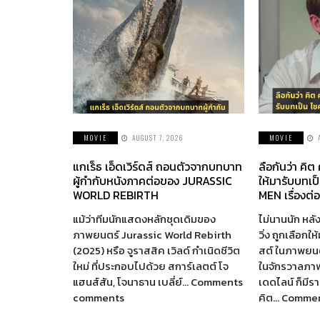
MOVIE
AUGUST 7, 2026
MOVIE
แกเร็ธ เอ็ดเวิร์ดส์ ถอนตัวจากบทบาท
ลือกันว่า คิต
ผู้กำกับหนังภาคต่อของ JURASSIC
ให้มารับบทเป
WORLD REBIRTH
MEN เรื่องต่
แม้ว่าทีมนักแสดงหลักชุดเดิมของ
ไม่นานนัก หลัง
ภาพยนตร์ Jurassic World Rebirth
วิ่ง ถูกเลือกใ
(2025) หรือ จูราสสิค เวิลด์ กำเนิดชีวิต
สต์ ในภาพยนตร
ใหม่ ที่ประกอบไปด้วย สการ์เลตต์ โจ
ในจักรวาลภา
แฮนส์สัน, โจนาธาน เบลี่ย์… Comments
เดดไลน์ ก็มี
comments
คิต… Comme