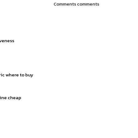
Comments comments
iveness
ric where to buy
line cheap