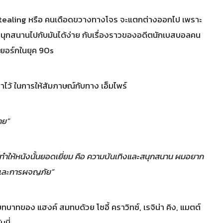
Stealing หรือ คนเดือดขวางทางโจร จะแตกต่างออกไป เพราะ
่สนุกสนานไปกับมันได้ง่าย กับเรื่องราวของอดีตนักเบสบอลคน
วยอร์กในยุค 90s
อาไว้ ในการให้สัมภาษณ์กับทาง เอ็มไพร์
าย”
ี่ทำให้หนังนั้นยอดเยี่ยม คือ ความบันเทิงและสนุกสนาน ผมอยาก
านและการผจญภัย”
บาทของ แฮงค์ สมทบด้วย โซอี้ คราวิทซ์, เรจิน่า คิง, แมตต์
นนี่