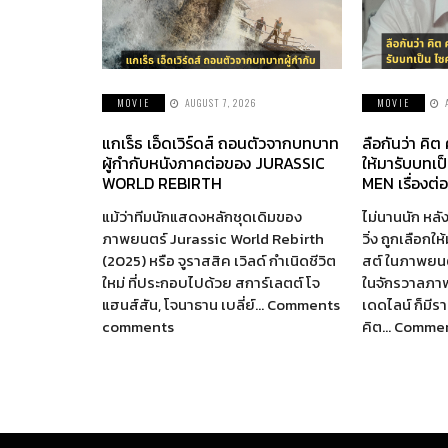
MOVIE
AUGUST 7, 2026
MOVIE
แกเร็ธ เอ็ดเวิร์ดส์ ถอนตัวจากบทบาท
ลือกันว่า คิต
ผู้กำกับหนังภาคต่อของ JURASSIC
ให้มารับบทเป
WORLD REBIRTH
MEN เรื่องต่
แม้ว่าทีมนักแสดงหลักชุดเดิมของ
ไม่นานนัก หลัง
ภาพยนตร์ Jurassic World Rebirth
วิ่ง ถูกเลือกใ
(2025) หรือ จูราสสิค เวิลด์ กำเนิดชีวิต
สต์ ในภาพยนตร
ใหม่ ที่ประกอบไปด้วย สการ์เลตต์ โจ
ในจักรวาลภา
แฮนส์สัน, โจนาธาน เบลี่ย์… Comments
เดดไลน์ ก็มี
comments
คิต… Comme