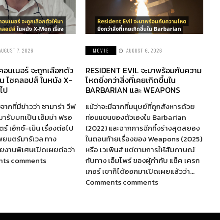
AUGUST 7, 2026
MOVIE
AUGUST 6, 2026
 คอนเนอร์ จะถูกเลือกตัว
RESIDENT EVIL จะมาพร้อมกับความ
็น ไซคลอปส์ ในหนัง X-
โหดยิ่งกว่าสิ่งที่เคยเกิดขึ้นใน
อไป
BARBARIAN และ WEAPONS
จากที่มีข่าวว่า ซามาร่า วีฟ
แม้ว่าจะมีฉากที่มนุษย์ที่ถูกสังหารด้วย
ห้มารับบทเป็น เอ็มม่า ฟรอ
ท่อนแขนของตัวเองใน Barbarian
์ เอ็กซ์-เม็น เรื่องต่อไป
(2022) และฉากการฉีกทึ้งร่างสุดสยอง
พยนตร์มาร์เวล ทาง
ในตอนท้ายเรื่องของ Weapons (2025)
รายงานพิเศษเปิดเผยต่อว่า
หรือ เวเพินส์ แต่ตามการให้สัมภาษณ์
nts comments
กับทาง เอ็มไพร์ ของผู้กำกับ แซ็ค เครก
เกอร์ เขาก็ได้ออกมาเปิดเผยแล้วว่า…
Comments comments