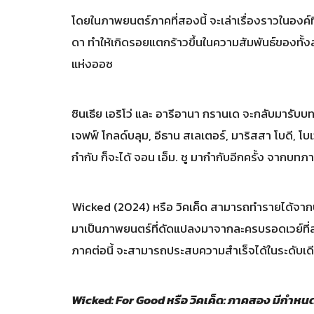
โดยในภาพยนตร์ภาคที่สองนี้ จะเล่าเรื่องราวในองค์
ดา ทำให้เกิดรอยแตกร้าวขึ้นในความสัมพันธ์ของทั้ง
แห่งออซ
ซินเธีย เอริโว่ และ อารีอานา กรานเด จะกลับมารับบ
เจฟฟ์ โกลด์บลุม, อีธาน สเลเตอร์, มาริสสา โบดี, โบ
กำกับ ก็จะได้ จอน เอ็ม. ชู มากำกับอีกครั้ง จากบท
Wicked (2024) หรือ วิคเค็ด สามารถทำรายได้จากบ
มาเป็นภาพยนตร์ที่ดัดแปลงมาจากละครบรอดเวย์ที
ภาคต่อนี้ จะสามารถประสบความสำเร็จได้ในระดับเด
Wicked: For Good หรือ วิคเค็ด: ภาคสอง มีกำหน