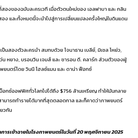
ที่สองของฉบับละครเวที เมื่อตัวตนใหม่ของ เอลฟาบา และ กลิน
สอง และทั้งหมดนี้จะนำไปสู่การเปลี่ยนแปลงครั้งใหญ่ในดินแดน
ทเป็นสองตัวละครนำ สมทบด้วย โจนาธาน เบลีย์, มิเชล โหย่ว,
เว่น หยาง, บรอนวิน เจมส์ และ ชารอน ดี. คลาร์ก ส่วนตัวของผู้
ภาพยนตร์โดย วินนี โฮลซ์แมน และ ดาน่า ฟ็อกซ์
็อกซ์ออฟฟิศทั่วโลกไปได้ถึง $756 ล้านเหรียญ ทำให้มันกลาย
่สามารถทำรายได้มากที่สุดตลอดกาล และก็คาดว่าภาพยนตร์
ียวกัน
ดการเข้าฉายในโรงภาพยนตร์ในวันที่ ​20 พฤศจิกายน 2025