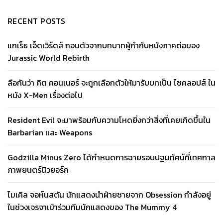
RECENT POSTS
แกเร็ธ เอ็ดเวิร์ดส์ ถอนตัวจากบทบาทผู้กำกับหนังภาคต่อของ
Jurassic World Rebirth
ลือกันว่า คิต คอนเนอร์ จะถูกเลือกตัวให้มารับบทเป็น ไซคลอปส์ ใน
หนัง X-Men เรื่องต่อไป
Resident Evil จะมาพร้อมกับความโหดยิ่งกว่าสิ่งที่เคยเกิดขึ้นใน
Barbarian และ Weapons
Godzilla Minus Zero ได้กำหนดการฉายรอบปฐมทัศน์ที่เทศกาล
ภาพยนตร์นิวยอร์ก
ไมเคิล จอห์นสตัน นักแสดงนำฝ่ายชายจาก Obsession กำลังอยู่
ในช่วงเจรจาเข้าร่วมทีมนักแสดงของ The Mummy 4