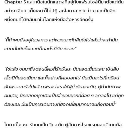
Chapter 5 และหนึ่งในนักแสดงที่อยู่กับแฟรนไชส์นี้มาตั้งแต่ต้น
อย่าง เอียน แม็คเชน ก็ไม่ปฏิเสธโอกาส หากว่าเขาจะเป็นอีก
หนึ่งคนที่ได้กลับมาในโลกแห่งมือสังหารอีกครั้ง
“ก็ถ้าผมยังอยู่ในวงการ แต่พวกเขาตัดสินใจไปแล้วว่าจะทำมัน
แบบนั้นมันก็คงจะเป็นอะไรที่ดีมากเลย”
“ใช่แล้ว จนมาถึงตอนนี้ผมก็รักมันนะ มันยอดเยี่ยมเลย เป็นสิบ
เอ็ดปีที่ยอดเยี่ยม และก็อย่างที่ผมบอกไป มันเป็นอะไรที่เหมือน
กับครอบครัวไปแล้ว เพราะว่าเราใช้ผู้กำกับคนเดิม, ผู้กำกับภาพ
คนเดิม, นักแสดงชุดเดิมเป็นจำนวนมากที่ค่อย ๆ ลดลงไป แต่ถูก
ต้องเลย มันเป็นการเดินทางที่ยอดเยี่ยมมากมาจนถึงตอนนี้”
โดย แม็คเชน รับบทเป็น วินสตัน ผู้จัดการโรงแรมคอนติเนนตัล