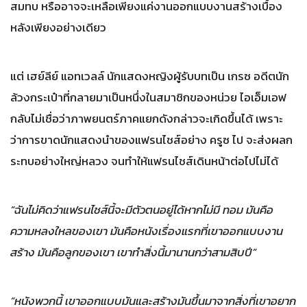
สมทบ หรืออาจจะเหลือเพียงแค่งานออกแบบงานสร้างเบื้อง
หลังเพียงอย่างเดียว
แต่ เฮย์ลีย์ แอทเวลล์ นักแสดงหญิงผู้รับบทเป็น เกรซ อดีตนัก
ล้วงกระเป๋าที่กลายมาเป็นหนึ่งในสมาชิกของหน่วย ไอเอ็มเอฟ
กลับไม่เชื่อว่าภาพยนตร์ภาคแยกดังกล่าวจะเกิดขึ้นได้ เพราะ
ว่าการขาดนักแสดงนำของแฟรนไชส์อย่าง ครูซ ไป จะส่งผลก
ระทบอย่างใหญ่หลวง จนทำให้แฟรนไชส์เดินหน้าต่อไปไม่ได้
“ฉันไม่คิดว่าแฟรนไชส์นี้จะมีตัวตนอยู่ได้หากไม่มี ทอม มันคือ
ความหลงใหลของเขา มันคือหนังเรื่องแรกที่เขาออกแบบงาน
สร้าง มันคือลูกของเขา เขาทำสิ่งนี้มานานกว่าสามสิบปี”
“หนังพวกนี้ เขาออกแบบมันและสร้างมันขึ้นมาจากสิ่งที่เขาอยาก