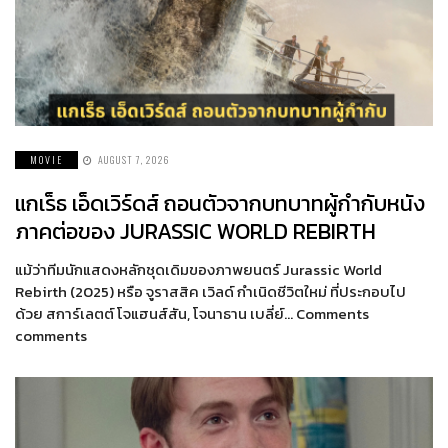
MOVIE
AUGUST 7, 2026
แกเร็ธ เอ็ดเวิร์ดส์ ถอนตัวจากบทบาทผู้กำกับหนัง
ภาคต่อของ JURASSIC WORLD REBIRTH
แม้ว่าทีมนักแสดงหลักชุดเดิมของภาพยนตร์ Jurassic World
Rebirth (2025) หรือ จูราสสิค เวิลด์ กำเนิดชีวิตใหม่ ที่ประกอบไป
ด้วย สการ์เลตต์ โจแฮนส์สัน, โจนาธาน เบลี่ย์… Comments
comments