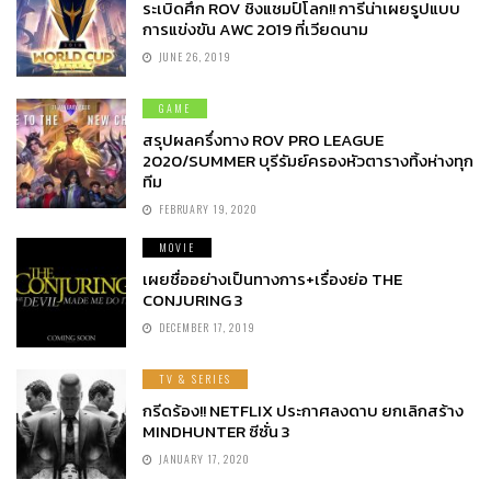
ระเบิดศึก ROV ชิงแชมป์โลก!! การีน่าเผยรูปแบบ
การแข่งขัน AWC 2019 ที่เวียดนาม
JUNE 26, 2019
GAME
สรุปผลครึ่งทาง ROV PRO LEAGUE
2020/SUMMER บุรีรัมย์ครองหัวตารางทิ้งห่างทุก
ทีม
FEBRUARY 19, 2020
MOVIE
เผยชื่ออย่างเป็นทางการ+เรื่องย่อ THE
CONJURING 3
DECEMBER 17, 2019
TV & SERIES
กรีดร้อง!! NETFLIX ประกาศลงดาบ ยกเลิกสร้าง
MINDHUNTER ซีซั่น 3
JANUARY 17, 2020