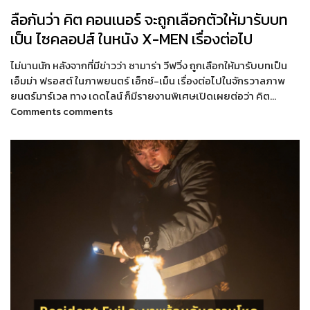
ลือกันว่า คิต คอนเนอร์ จะถูกเลือกตัวให้มารับบท
เป็น ไซคลอปส์ ในหนัง X-MEN เรื่องต่อไป
ไม่นานนัก หลังจากที่มีข่าวว่า ซามาร่า วีฟวิ่ง ถูกเลือกให้มารับบทเป็น
เอ็มม่า ฟรอสต์ ในภาพยนตร์ เอ็กซ์-เม็น เรื่องต่อไปในจักรวาลภาพ
ยนตร์มาร์เวล ทาง เดดไลน์ ก็มีรายงานพิเศษเปิดเผยต่อว่า คิต…
Comments comments