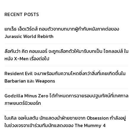
RECENT POSTS
แกเร็ธ เอ็ดเวิร์ดส์ ถอนตัวจากบทบาทผู้กำกับหนังภาคต่อของ
Jurassic World Rebirth
ลือกันว่า คิต คอนเนอร์ จะถูกเลือกตัวให้มารับบทเป็น ไซคลอปส์ ใน
หนัง X-Men เรื่องต่อไป
Resident Evil จะมาพร้อมกับความโหดยิ่งกว่าสิ่งที่เคยเกิดขึ้นใน
Barbarian และ Weapons
Godzilla Minus Zero ได้กำหนดการฉายรอบปฐมทัศน์ที่เทศกาล
ภาพยนตร์นิวยอร์ก
ไมเคิล จอห์นสตัน นักแสดงนำฝ่ายชายจาก Obsession กำลังอยู่
ในช่วงเจรจาเข้าร่วมทีมนักแสดงของ The Mummy 4