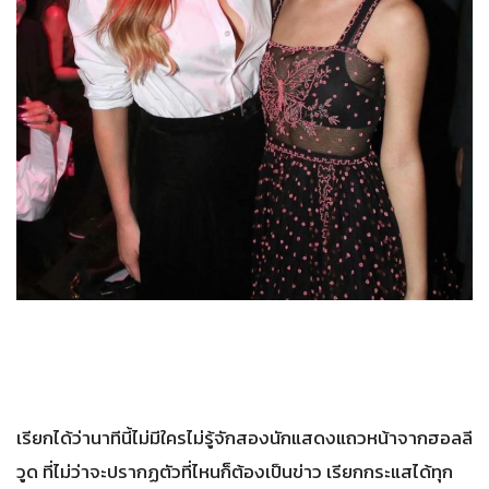
เรียกได้ว่านาทีนี้ไม่มีใครไม่รู้จักสองนักแสดงแถวหน้าจากฮอลลี
วูด ที่ไม่ว่าจะปรากฏตัวที่ไหนก็ต้องเป็นข่าว เรียกกระแสได้ทุก