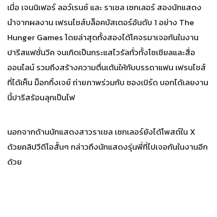
เมื่อ เจนนิเฟอร์ ลอว์เรนซ์ และ ราเชล เซกเลอร์ สองนักแสดง
นำจากผลงาน เฟรนไชส์บล็อคบัสเตอร์อันดับ 1 อย่าง The
Hunger Games โดยล่าสุดทั้งสองได้โคจรมาเจอกันในงาน
ปารีสแฟชั่นวีค จนเกิดเป็นกระแสไวรัลทั่วทั้งโซเชียลและสื่อ
ออนไลน์ รวมถึงสร้างความตื่นเต้นให้กับบรรดาแฟน เฟรนไชส์
ที่ได้เห็น ม็อกกิ้งเจย์ ถ่ายภาพร่วมกับ ซองเบิร์ด บอกได้เลยงาน
นี้ปารีสร้อนลุกเป็นไฟ
นอกจากด้านนักแสดงสาวราเชล เซกเลอร์ยังได้โพสต์ใน X
ด้วยคลิปวีดีโอสั้นๆ กล่าวถึงนักแสดงรุ่นพี่ที่ไปเจอกันในงานอีก
ด้วย