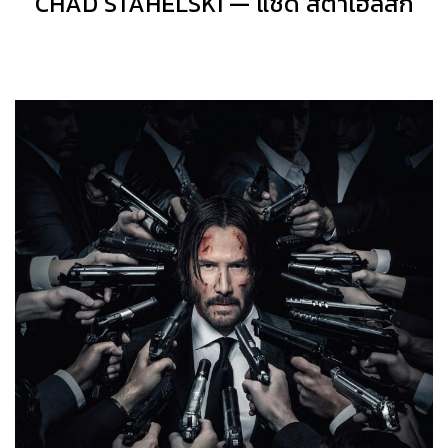
CHAD STAHELSKI — แชด สตาเฮลสกี้