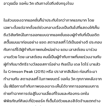
อาวุธเมื่อ จอห์น วิค เดินทางไปถึงยังกรุงโรม
ในส่วนของฉากแอคชั่นก็น่าประทับใจกว่าภาคแรกมาก โดย
เฉพาะตั้งแต่ฉากตั้งแต่ช่วงกลางเรื่องเป็นต้นไปที่แสดงให้เห็น
ถึงวิสัยทัศน์ในการออกแบบฉากแอคชั่นของผู้กำกับที่เป็นอดีต
สตั๊นแมนมาก่อนอย่าง แชด สตาเฮลสกี้ ได้เป็นอย่างดี ประกอบ
กับการที่ได้ผู้กำกับภาพคนใหม่อย่าง แดน เลาสต์เซน มาร่วม
งานด้วย โดย เลาสต์เซน คนนี้เป็นผู้กำกับภาพที่เคยร่วมงานกับ
ผู้กำกับมาดีกรีรางวัลออสการ์อย่าง กิเยร์โม เดล โตโร่ มาแล้ว
ใน Crimson Peak (2015) หรือ ปราสาทสีเลือด ก่อนที่จะมา
ทำงานกับ สตาเฮลสกี้ ในภาพยนตร์ จอห์น วิค ทุกภาคหลังจาก
นั้น ฝีมือการกำกับภาพของเขาจะเห็นได้จากการออกแบบการ
ถ่ายทำฉากการต่อสู้ในงานเลี้ยงที่โรมและห้องกระจกใน
พิพิธภัณฑ์ศิลปะที่นิวยอร์ค ที่เต็มไปด้วยแสงสีจัดจ้านแตกต่าง