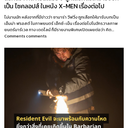
เป็น ไซคลอปส์ ในหนัง X-MEN เรื่องต่อไป
ไม่นานนัก หลังจากที่มีข่าวว่า ซามาร่า วีฟวิ่ง ถูกเลือกให้มารับบทเป็น
เอ็มม่า ฟรอสต์ ในภาพยนตร์ เอ็กซ์-เม็น เรื่องต่อไปในจักรวาลภาพ
ยนตร์มาร์เวล ทาง เดดไลน์ ก็มีรายงานพิเศษเปิดเผยต่อว่า คิต…
Comments comments