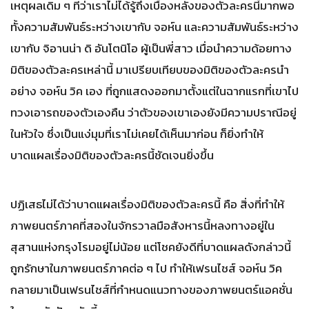
เหตุผลเดิม ๆ ที่ว่าเราไม่ได้รู้ถึงเบื้องหลังของตัวละครนี้มากพอ
ทั้งความสัมพันธ์ระหว่างเขากับ จอห์น และความสัมพันธ์ระหว่าง
เขากับ จิอานน่า ดิ อันโตนิโอ ผู้เป็นพี่สาว เมื่อนำความด้อยทาง
มิติของตัวละครเหล่านี้ มาเปรียบเทียบของมิติของตัวละครนำ
อย่าง จอห์น วิค เอง ที่ถูกแสดงออกมาตั้งแต่ในฉากแรกที่เขาไป
ทวงเอารถของตัวเองคืน ว่าตัวของเขาเองยังมีความปราณีอยู่
ในหัวใจ ซึ่งเป็นแง่มุมที่เราไม่เคยได้เห็นมาก่อน ก็ยิ่งทำให้
บาดแผลเรื่องมิติของตัวละครนี้ชัดเจนยิ่งขึ้น
ปฏิเสธไม่ได้ว่าบาดแผลเรื่องมิติของตัวละครนี้ คือ สิ่งที่ทำให้
ภาพยนตร์ภาคที่สองในจักรวาลมือสังหารนี้หลงทางอยู่ใน
สุสานแห่งกรุงโรมอยู่ไม่น้อย แต่โชคยังดีที่บาดแผลดังกล่าวนี้
ถูกรักษาในภาพยนตร์ภาคต่อ ๆ ไป ทำให้เฟรนไชส์ จอห์น วิค
กลายมาเป็นเฟรนไชส์ที่กำหนดแนวทางของภาพยนตร์แอคชั่น