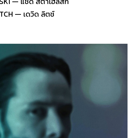
KI — แชด สตาเฮลสกี้
TCH — เดวิด ลิตช์