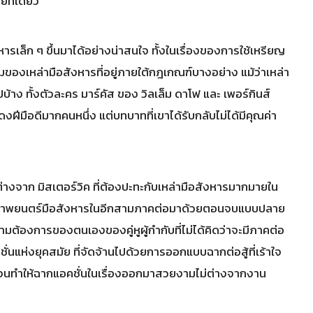
ลยทีเดียว
ารเล็ก ๆ ขึ้นมาได้อย่างน่าสนใจ ทั้งในเรื่องของการใช้เหรียญ
มของเหล่ามือสังหารที่อยู่ภายใต้กฎเกณฑ์บางอย่าง แม้ว่าเหล่า
าง ทั้งตัวละคร มาร์คัส ของ วิลเล็ม ดาโฟ และ เพอร์กินส์
งฝีมือดีมากคนหนึ่ง แต่บทบาทที่เขาได้รับกลับไม่ได้มีคุณค่า
่างจาก มิสเตอร์วิค ที่ต้องปะทะกับเหล่ามือสังหารมากมายใน
กรวาลภาพยนตร์มือสังหารในอีกสามภาคต่อมาด้วยตอนจบแบบปลาย
มต้องการของตนเองของคู่หูผู้กำกับที่ไม่ได้คิดว่าจะมีภาคต่อ
่นแห่งยุคสมัย ที่จัดจ้านไปด้วยการออกแบบฉากต่อสู้ที่เร้าใจ
นทำให้ฉากแอคชั่นในเรื่องออกมาสวยงามไม่ต่างจากงาน