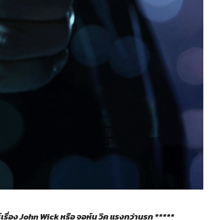
รื่อง John Wick หรือ จอห์น วิค แรงกว่านรก *****