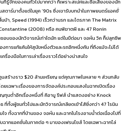
ป็นที่รู้จักของคนทั่วไปมากกว่า ก็เพราะสเน่ห์และชื่อเสียงของนัก
คชั่นสตาร์มาตั้งแต่ในยุค ’90s ซึ่งเขารับบทนำในภาพยนตร์แอคชั่
ลื่นบ้า, Speed (1994) เร็วกว่านรก และไตรภาค The Matrix
Constantine (2008) หรือ คนพิฆาตผี และ 47 Ronin
่ชื่นชอบของนักวิจารณ์เท่าใดนัก แต่ในปีต่อมา จอห์น วิค ก็ปลุกชีพ
การแก้แค้นให้สุนัขหนึ่งตัวและรถอีกหนึ่งคัน ที่ถึงแม้จะไม่ได้
ป็นเครื่องมือในการเล่าเรื่องราวได้อย่างน่าสนใจ
วยทุนสร้างราว $20 ล้านเหรียญ แต่คุณภาพในหลาย ๆ ส่วนกลับ
ไป โดยเฉพาะเรื่องของการจัดองค์ประกอบแสงในฉากเปิดเรื่อง
ุนตํ่าอีกเรื่องหนึ่งที่ คีอานู รีฟส์ นำแสดงอย่าง Knock
ี่ทั้งผู้ชมทั่วไปและนักวิจารณ์เกลียดเข้าไส้ยิ่งกว่า 47 โรนิน
ับใจ ทั้งฉากที่บ้านของ จอห์น และฉากในโรงอาบนํ้าต่อเนื่องไปที่
เทียบกับฉากแอคชั่นในภาคต่อ ๆ มาของเฟรนไชส์ โดยเฉพาะฉากไล่