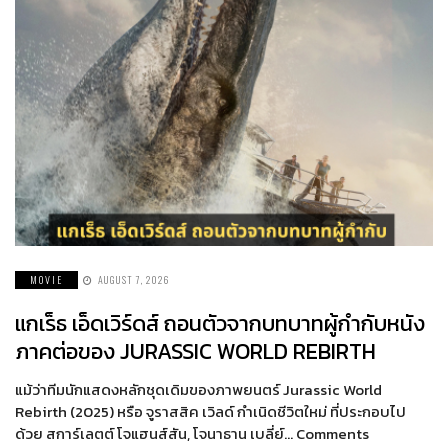
MOVIE
AUGUST 7, 2026
แกเร็ธ เอ็ดเวิร์ดส์ ถอนตัวจากบทบาทผู้กำกับหนัง
ภาคต่อของ JURASSIC WORLD REBIRTH
แม้ว่าทีมนักแสดงหลักชุดเดิมของภาพยนตร์ Jurassic World
Rebirth (2025) หรือ จูราสสิค เวิลด์ กำเนิดชีวิตใหม่ ที่ประกอบไป
ด้วย สการ์เลตต์ โจแฮนส์สัน, โจนาธาน เบลี่ย์… Comments