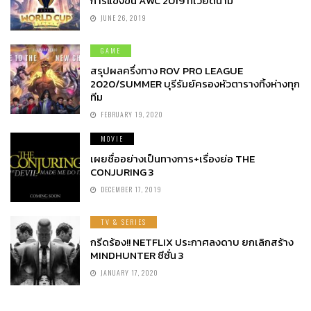
การแข่งขัน AWC 2019 ที่เวียดนาม
JUNE 26, 2019
GAME
สรุปผลครึ่งทาง ROV PRO LEAGUE
2020/SUMMER บุรีรัมย์ครองหัวตารางทิ้งห่างทุก
ทีม
FEBRUARY 19, 2020
MOVIE
เผยชื่ออย่างเป็นทางการ+เรื่องย่อ THE
CONJURING 3
DECEMBER 17, 2019
TV & SERIES
กรีดร้อง!! NETFLIX ประกาศลงดาบ ยกเลิกสร้าง
MINDHUNTER ซีซั่น 3
JANUARY 17, 2020