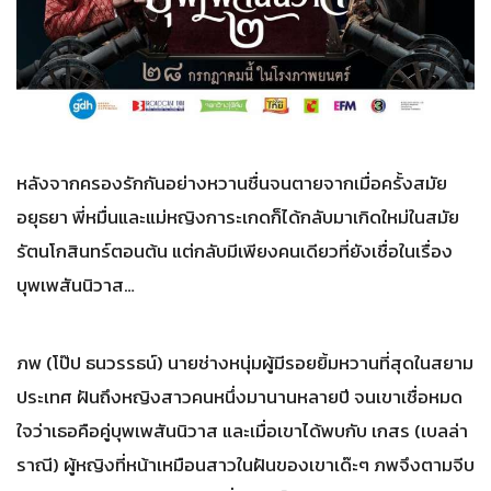
หลังจากครองรักกันอย่างหวานชื่นจนตายจากเมื่อครั้งสมัย
อยุธยา พี่หมื่นและแม่หญิงการะเกดก็ได้กลับมาเกิดใหม่ในสมัย
รัตนโกสินทร์ตอนต้น แต่กลับมีเพียงคนเดียวที่ยังเชื่อในเรื่อง
บุพเพสันนิวาส…
ภพ (โป๊ป ธนวรรธน์) นายช่างหนุ่มผู้มีรอยยิ้มหวานที่สุดในสยาม
ประเทศ ฝันถึงหญิงสาวคนหนึ่งมานานหลายปี จนเขาเชื่อหมด
ใจว่าเธอคือคู่บุพเพสันนิวาส และเมื่อเขาได้พบกับ เกสร (เบลล่า
ราณี) ผู้หญิงที่หน้าเหมือนสาวในฝันของเขาเด๊ะๆ ภพจึงตามจีบ