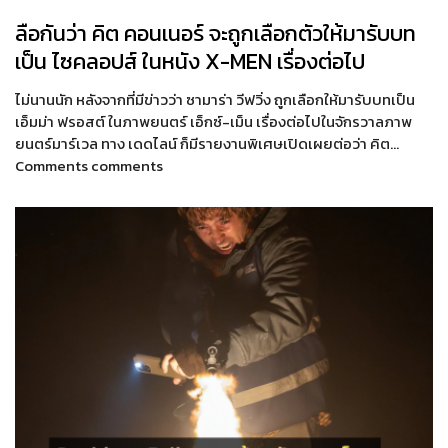
ลือกันว่า คิต คอนเนอร์ จะถูกเลือกตัวให้มารับบท
เป็น ไซคลอปส์ ในหนัง X-MEN เรื่องต่อไป
ไม่นานนัก หลังจากที่มีข่าวว่า ซามาร่า วีฟวิ่ง ถูกเลือกให้มารับบทเป็น
เอ็มม่า ฟรอสต์ ในภาพยนตร์ เอ็กซ์-เม็น เรื่องต่อไปในจักรวาลภาพ
ยนตร์มาร์เวล ทาง เดดไลน์ ก็มีรายงานพิเศษเปิดเผยต่อว่า คิต…
Comments comments