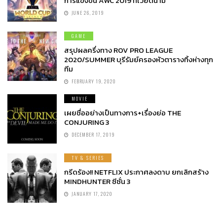
การแข่งขัน AWC 2019 ที่เวียดนาม
JUNE 26, 2019
GAME
สรุปผลครึ่งทาง ROV PRO LEAGUE
2020/SUMMER บุรีรัมย์ครองหัวตารางทิ้งห่างทุก
ทีม
FEBRUARY 19, 2020
MOVIE
เผยชื่ออย่างเป็นทางการ+เรื่องย่อ THE
CONJURING 3
DECEMBER 17, 2019
TV & SERIES
กรีดร้อง!! NETFLIX ประกาศลงดาบ ยกเลิกสร้าง
MINDHUNTER ซีซั่น 3
JANUARY 17, 2020