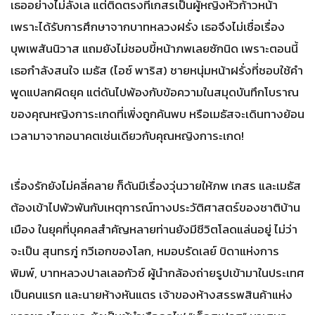
เธออย่างไม่ลังเล แต่ติดตรงที่เกสรเป็นผู้หญิงหัวก้าวหน้า
เพราะได้รับการศึกษาจากบาทหลวงฝรั่ง เธอจึงไม่เชื่อเรื่อง
บุพเพสันนิวาส แถมยังไม่ชอบขี้หน้าภพเลยซักนิด เพราะตอนนี้
เธอกำลังสนใจ เมธัส (ไอซ์ พาริส) ชายหนุ่มหน้าฝรั่งที่ชอบใช้คำ
พูดแปลกผิดยุค แต่ดันไปพ้องกับข้อความในสมุดบันทึกโบราณ
ของคุณหญิงการะเกดที่เพิ่งถูกค้นพบ หรือเมธัสจะเดินทางย้อน
เวลามาจากอนาคตเช่นเดียวกับคุณหญิงการะเกด!
เรื่องรักยังไม่คลี่คลาย ก็ดันมีเรื่องวุ่นวายให้ภพ เกสร และเมธัส
ต้องเข้าไปพัวพันกับเหตุการณ์ทางประวัติศาสตร์ของชาติบ้าน
เมือง ในยุคที่บุคคลสำคัญหลายท่านยังมีชีวิตโลดแล่นอยู่ ไม่ว่า
จะเป็น สุนทรภู่ กวีเอกของโลก, หมอบรัดเลย์ บิดาแห่งการ
พิมพ์, บาทหลวงปาลเลอกัวซ์ ผู้นำกล้องถ่ายรูปเข้ามาในประเทศ
เป็นคนแรก และนายห้างหันแตร เจ้าของห้างสรรพสินค้าแห่ง