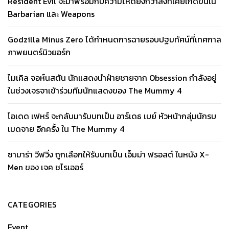
Resident Evil จะมาพร้อมกับความโหดยิ่งกว่าสิ่งที่เคยเกิดขึ้นใน
Barbarian และ Weapons
Godzilla Minus Zero ได้กำหนดการฉายรอบปฐมทัศน์ที่เทศกาล
ภาพยนตร์นิวยอร์ก
ไมเคิล จอห์นสตัน นักแสดงนำฝ่ายชายจาก Obsession กำลังอยู่
ในช่วงเจรจาเข้าร่วมทีมนักแสดงของ The Mummy 4
โอเดด เฟหร์ จะกลับมารับบทเป็น อาร์เดธ เบย์ หัวหน้ากลุ่มนักรบ
เมดจาย อีกครั้ง ใน The Mummy 4
ซามาร่า วีฟวิ่ง ถูกเลือกให้รับบทเป็น เอ็มม่า ฟรอสต์ ในหนัง X-
Men ของ เจค ชไรเออร์
CATEGORIES
Event