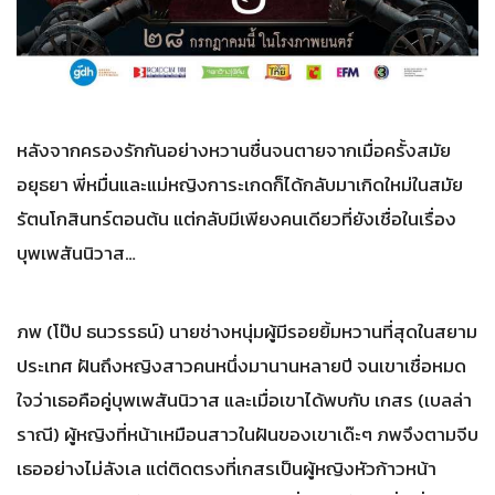
หลังจากครองรักกันอย่างหวานชื่นจนตายจากเมื่อครั้งสมัย
อยุธยา พี่หมื่นและแม่หญิงการะเกดก็ได้กลับมาเกิดใหม่ในสมัย
รัตนโกสินทร์ตอนต้น แต่กลับมีเพียงคนเดียวที่ยังเชื่อในเรื่อง
บุพเพสันนิวาส…
ภพ (โป๊ป ธนวรรธน์) นายช่างหนุ่มผู้มีรอยยิ้มหวานที่สุดในสยาม
ประเทศ ฝันถึงหญิงสาวคนหนึ่งมานานหลายปี จนเขาเชื่อหมด
ใจว่าเธอคือคู่บุพเพสันนิวาส และเมื่อเขาได้พบกับ เกสร (เบลล่า
ราณี) ผู้หญิงที่หน้าเหมือนสาวในฝันของเขาเด๊ะๆ ภพจึงตามจีบ
เธออย่างไม่ลังเล แต่ติดตรงที่เกสรเป็นผู้หญิงหัวก้าวหน้า