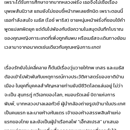
เพราะได้รับการศึกษาจากบาทหลวงฝรั่ง เธอจึงไม่เชื่อเรื่อง
บุพเพสันนิวาส แถมยังไม่ชอบขี้หน้าภพเลยซักนิด เพราะตอนนี้
เธอกำลังสนใจ เมธัส (ไอซ์ พาริส) ชายหนุ่มหน้าฝรั่งที่ชอบใช้คำ
พูดแปลกผิดยุค แต่ดันไปพ้องกับข้อความในสมุดบันทึกโบราณ
ของคุณหญิงการะเกดที่เพิ่งถูกค้นพบ หรือเมธัสจะเดินทางย้อน
เวลามาจากอนาคตเช่นเดียวกับคุณหญิงการะเกด!
เรื่องรักยังไม่คลี่คลาย ก็ดันมีเรื่องวุ่นวายให้ภพ เกสร และเมธัส
ต้องเข้าไปพัวพันกับเหตุการณ์ทางประวัติศาสตร์ของชาติบ้าน
เมือง ในยุคที่บุคคลสำคัญหลายท่านยังมีชีวิตโลดแล่นอยู่ ไม่ว่า
จะเป็น สุนทรภู่ กวีเอกของโลก, หมอบรัดเลย์ บิดาแห่งการ
พิมพ์, บาทหลวงปาลเลอกัวซ์ ผู้นำกล้องถ่ายรูปเข้ามาในประเทศ
เป็นคนแรก และนายห้างหันแตร เจ้าของห้างสรรพสินค้าแห่ง
แรกของไทย และยังเป็นผู้นำเรือกลไฟ “เอ็กสเปรส” มาเสนอ