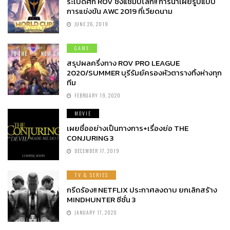
ระเบิดศึก ROV ชิงแชมป์โลก!! การีน่าเผยรูปแบบ
การแข่งขัน AWC 2019 ที่เวียดนาม
JUNE 26, 2019
GAME
สรุปผลครึ่งทาง ROV PRO LEAGUE
2020/SUMMER บุรีรัมย์ครองหัวตารางทิ้งห่างทุก
ทีม
FEBRUARY 19, 2020
MOVIE
เผยชื่ออย่างเป็นทางการ+เรื่องย่อ THE
CONJURING 3
DECEMBER 17, 2019
TV & SERIES
กรีดร้อง!! NETFLIX ประกาศลงดาบ ยกเลิกสร้าง
MINDHUNTER ซีซั่น 3
JANUARY 17, 2020