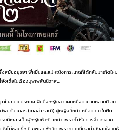
งสมัยอยุธยา พี่หมื่นและแม่หญิงการะเกดก็ได้กลับมาเกิดใหม่
ยังเชื่อในเรื่องบุพเพสันนิวาส…
นที่สุดในสยามประเทศ ฝันถึงหญิงสาวคนหนึ่งมานานหลายปี จน
ได้พบกับ เกสร (เบลล่า ราณี) ผู้หญิงที่หน้าเหมือนสาวในฝัน
รงที่เกสรเป็นผู้หญิงหัวก้าวหน้า เพราะได้รับการศึกษาจาก
ถมยังไม่ชอบขี้หน้าภพเลยซักนิด เพราะตอนนี้เธอกำลังสนใจ เมธั