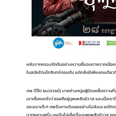
หลังจากครองรักกันอย่างหวานชื่นจนตายจากเมื่อครั้
ในสมัยรัตนโกสินทร์ตอนต้น แต่กลับมีเพียงคนเดียวที่
ภพ (โป๊ป ธนวรรธน์) นายช่างหนุ่มผู้มีรอยยิ้มหวา
เขาเชื่อหมดใจว่าเธอคือคู่บุพเพสันนิวาส และเมื่อเขา
ของเขาเด๊ะๆ ภพจึงตามจีบเธออย่างไม่ลังเล แต่ติดต
บาทหลวงฝรั่ง เธอจึงไม่เชื่อเรื่องบุพเพสันนิวาส แ