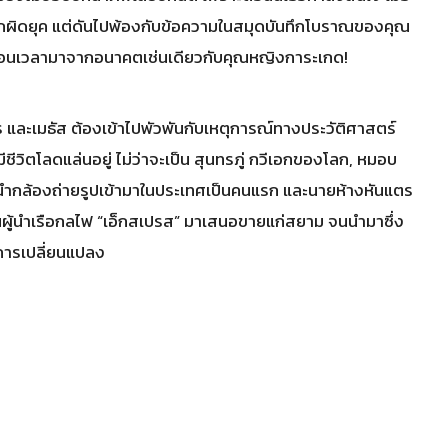
แปลกผิดยุค แต่ดันไปพ้องกับข้อความในสมุดบันทึกโบราณของคุณ
งย้อนเวลามาจากอนาคตเช่นเดียวกับคุณหญิงการะเกด!
เกสร และเมธัส ต้องเข้าไปพัวพันกับเหตุการณ์ทางประวัติศาสตร์
ชีวิตโลดแล่นอยู่ ไม่ว่าจะเป็น สุนทรภู่ กวีเอกของโลก, หมอบ
ู้นำกล้องถ่ายรูปเข้ามาในประเทศเป็นคนแรก และนายห้างหันแตร
ผู้นำเรือกลไฟ “เอ็กสเปรส” มาเสนอขายแก่สยาม จนนำมาซึ่ง
ดการเปลี่ยนแปลง