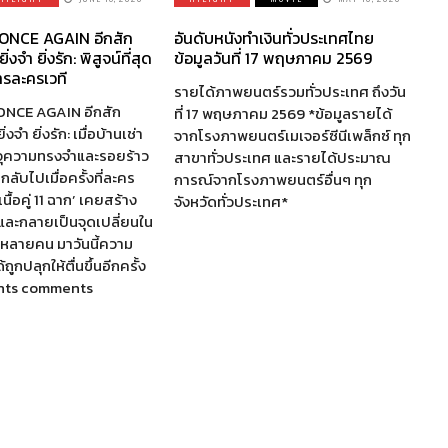
ี ONCE AGAIN อีกสัก
อันดับหนังทำเงินทั่วประเทศไทย
ยิ่งจำ ยิ่งรัก: พิสูจน์ที่สุด
ข้อมูลวันที่ 17 พฤษภาคม 2569
ารละครเวที
รายได้ภาพยนตร์รวมทั่วประเทศ ถึงวัน
ี ONCE AGAIN อีกสัก
ที่ 17 พฤษภาคม 2569 *ข้อมูลรายได้
ยิ่งจำ ยิ่งรัก: เมื่อบ้านเช่า
จากโรงภาพยนตร์เมเจอร์ซีนีเพล็กซ์ ทุก
รจุความทรงจำและรอยร้าว
สาขาทั่วประเทศ และรายได้ประมาณ
ลับไปเมื่อครั้งที่ละคร
การณ์จากโรงภาพยนตร์อื่นๆ ทุก
นื้อคู่ 11 ฉาก’ เคยสร้าง
จังหวัดทั่วประเทศ*
ละกลายเป็นจุดเปลี่ยนใน
ครหลายคน มาวันนี้ความ
ด้ถูกปลุกให้ตื่นขึ้นอีกครั้ง
nts comments