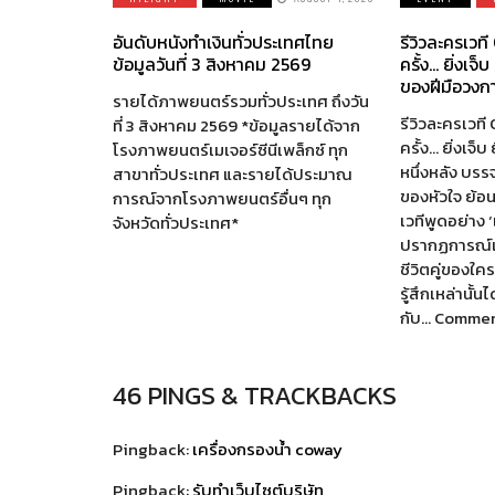
อันดับหนังทำเงินทั่วประเทศไทย
รีวิวละครเวท
ข้อมูลวันที่ 3 สิงหาคม 2569
ครั้ง… ยิ่งเจ็บ 
ของฝีมือวงก
รายได้ภาพยนตร์รวมทั่วประเทศ ถึงวัน
รีวิวละครเวท
ที่ 3 สิงหาคม 2569 *ข้อมูลรายได้จาก
ครั้ง… ยิ่งเจ็บ 
โรงภาพยนตร์เมเจอร์ซีนีเพล็กซ์ ทุก
หนึ่งหลัง บร
สาขาทั่วประเทศ และรายได้ประมาณ
ของหัวใจ ย้อนก
การณ์จากโรงภาพยนตร์อื่นๆ ทุก
เวทีพูดอย่าง ‘เ
จังหวัดทั่วประเทศ*
ปรากฏการณ์แ
ชีวิตคู่ของใ
รู้สึกเหล่านั้นไ
กับ… Comme
46 PINGS & TRACKBACKS
Pingback:
เครื่องกรองน้ำ coway
Pingback:
รับทำเว็บไซต์บริษัท