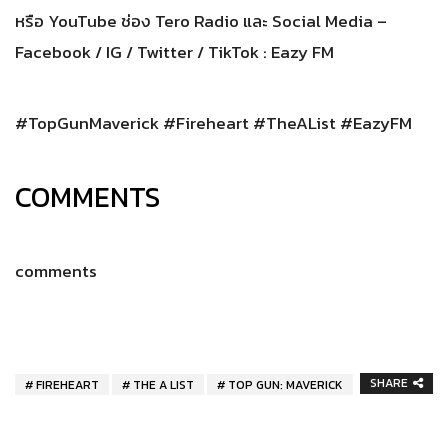
หรือ YouTube ช่อง Tero Radio และ Social Media –
Facebook / IG / Twitter / TikTok : Eazy FM
#TopGunMaverick #Fireheart #TheAList #EazyFM
COMMENTS
comments
SHARE
FIREHEART
THE A LIST
TOP GUN: MAVERICK