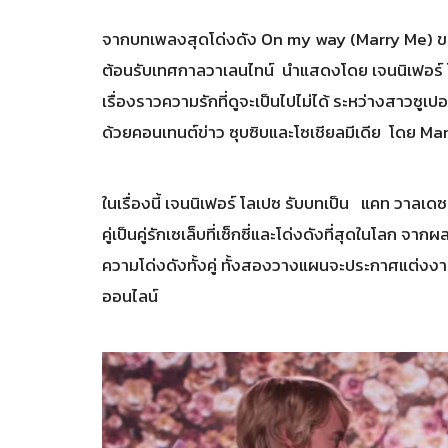
จากบทเพลงสุดโด่งดัง On my way (Marry Me) ของ
ต้อนรับเทศกาลวาเลนไทน์ นำแสดงโดย เจนนิเฟอร์ โล
เรื่องราวความรักที่ดูจะเป็นไปไม่ได้ ระหว่างสาวซูเ
ด้วยคอนเทนต์ข่าว ซุบซิบและโซเชียลมีเดีย โดย Ma
ในเรื่องนี้ เจนนิเฟอร์ โลเปซ รับบทเป็น แคท วาลเด
คู่เป็นคู่รักเซเล็บที่เซ็กซี่และโด่งดังที่สุดในโลก
ความโด่งดังทั้งคู่ ทั้งสองวางแผนจะประกาศแต่งงาน
ออนไลน์