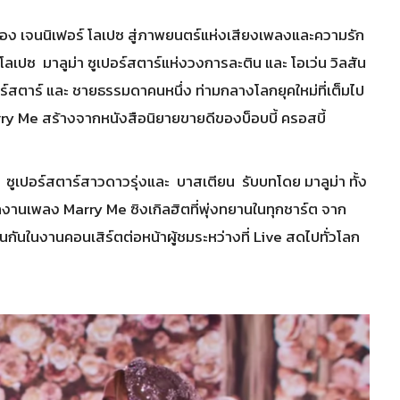
 เจนนิเฟอร์ โลเปซ สู่ภาพยนตร์แห่งเสียงเพลงและความรัก
เปซ มาลูม่า ซูเปอร์สตาร์แห่งวงการละติน และ โอเว่น วิลสัน
ปอร์สตาร์ และ ชายธรรมดาคนหนึ่ง ท่ามกลางโลกยุคใหม่ที่เต็มไป
rry Me สร้างจากหนังสือนิยายขายดีของบ็อบบี้ ครอสบี้
ซ ซูเปอร์สตาร์สาวดาวรุ่งและ บาสเตียน รับบทโดย มาลูม่า ทั้ง
 จากผลงานเพลง Marry Me ซิงเกิลฮิตที่พุ่งทยานในทุกชาร์ต จาก
กันในงานคอนเสิร์ตต่อหน้าผู้ชมระหว่างที่ Live สดไปทั่วโลก