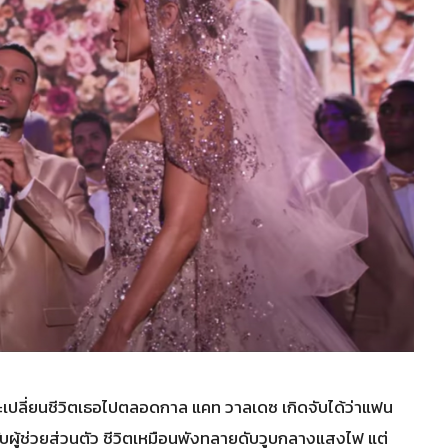
์ที่จะเปลี่ยนชีวิตเธอไปตลอดกาล แคท วาลเดซ เกิดจับได้ว่าแฟน
บผู้ช่วยส่วนตัว ชีวิตเหมือนพังทลายดับวูบกลางแสงไฟ แต่