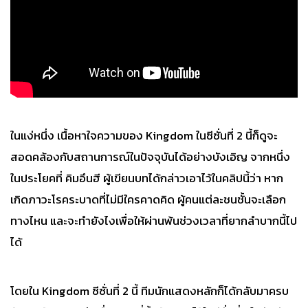
ในแง่หนึ่ง เนื้อหาใจความของ Kingdom ในซีซั่นที่ 2 นี้ก็ดูจะ
สอดคล้องกับสถานการณ์ในปัจจุบันได้อย่างบังเอิญ จากหนึ่ง
ในประโยคที่ คิมอึนฮี ผู้เขียนบทได้กล่าวเอาไว้ในคลิปนี้ว่า หาก
เกิดภาวะโรคระบาดที่ไม่มีใครคาดคิด ผู้คนแต่ละชนชั้นจะเลือก
ทางไหน และจะทำยังไงเพื่อให้ผ่านพ้นช่วงเวลาที่ยากลำบากนี้ไป
ได้
โดยใน Kingdom ซีซั่นที่ 2 นี้ ทีมนักแสดงหลักก็ได้กลับมาครบ