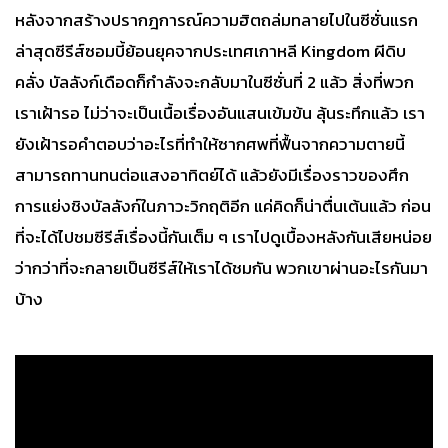
หลังจากสร้างปรากฎการณ์ความฮิตถล่มทลายไปในซีซั่นแรก
ล่าสุดซีรีส์ซอมบี้ย้อนยุคจากประเทศเกาหลี Kingdom ผีดิบ
คลั่ง บัลลังก์เดือดก็กำลังจะกลับมาในซีซั่นที่ 2 แล้ว สิ่งที่พวก
เราเฝ้ารอ ไม่ว่าจะเป็นเนื้อเรื่องอันแสนเข้มข้น ลุ้นระทึกแล้ว เรา
ยังเฝ้ารอคำตอบว่าอะไรที่ทำให้ซากศพที่ฟื้นจากความตายนี้
สามารถทานทนต่อแสงอาทิตย์ได้ แล้วยังมีเรื่องราวของศึก
การแย่งชิงบัลลังก์ในภาวะวิกฤติอีก แค่คิดก็น่าตื่นเต้นแล้ว ก่อน
ที่จะได้ไปชมซีรีส์เรื่องนี้กันเต็ม ๆ เราไปดูเบื้องหลังกันเสียหน่อย
ว่ากว่าที่จะกลายเป็นซีรีส์ให้เราได้ชมกัน พวกเขาผ่านอะไรกันมา
บ้าง