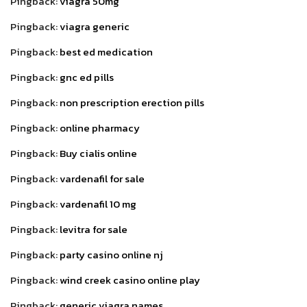
Pingback:
viagra 50mg
Pingback:
viagra generic
Pingback:
best ed medication
Pingback:
gnc ed pills
Pingback:
non prescription erection pills
Pingback:
online pharmacy
Pingback:
Buy cialis online
Pingback:
vardenafil for sale
Pingback:
vardenafil 10 mg
Pingback:
levitra for sale
Pingback:
party casino online nj
Pingback:
wind creek casino online play
Pingback:
generic viagra names