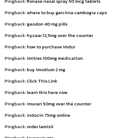
Pingback:
flonase nasal spray 50 mcg tablets
Pingback:
where to buy garcinia cambogia caps
Pingback:
geodon 40 mg pills
Pingback:
hyzaar 12,5mg over the counter
Pingback:
how to purchase imdur
Pingback:
imitrex 100mg medication
Pingback:
buy imodium 2 mg
Pingback:
Click This Link
Pingback:
learn this here now
Pingback:
imuran 50mg over the counter
Pingback:
indocin 75mg online
Pingback:
order lamisil
Pingback:
levaquin otc