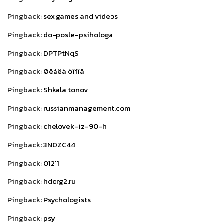
Pingback:
sex games and videos
Pingback:
do-posle-psihologa
Pingback:
DPTPtNqS
Pingback:
Øêàëà òîíîâ
Pingback:
Shkala tonov
Pingback:
russianmanagement.com
Pingback:
chelovek-iz-90-h
Pingback:
3NOZC44
Pingback:
01211
Pingback:
hdorg2.ru
Pingback:
Psychologists
Pingback:
psy