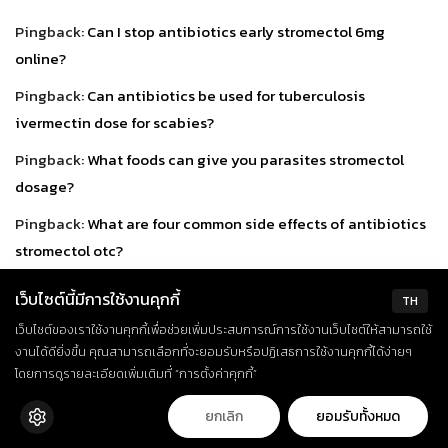
Pingback:
Can I stop antibiotics early stromectol 6mg
online?
Pingback:
Can antibiotics be used for tuberculosis
ivermectin dose for scabies?
Pingback:
What foods can give you parasites stromectol
dosage?
Pingback:
What are four common side effects of antibiotics
stromectol otc?
Pingback:
What foods get rid of parasites in the body
เว็บไซต์นี้มีการใช้งานคุกกี้
TH
stromectol 6mg pills?
เว็บไซต์ของเราใช้งานคุกกี้เพื่อช่วยเพิ่มประสบการณ์การใช้งานเว็บไซต์ให้สามารถใช้
Pingback:
What does asthma do to your body symbicort
งานได้ดียิ่งขึ้น คุณสามารถเลือกที่จะยอมรับหรือปฏิเสธการใช้งานคุกกี้ได้ง่ายๆ
โดยการดูรายละเอียดเพิ่มเติมที่ “การตั้งค่าคุกกี้”
copay card?
Pingback:
Can I use eucalyptus oil in a nebulizer ventolin
ยกเลิก
ยอมรับทั้งหมด
inhaler dosage?