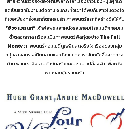
สายหวานตัวจริงต้องห้ามพลาด เล่าเรื่องราวของหนุ่มผู้ที่ได้
แต่เป็นแขกในงานแต่งงาน จนกระทั่งเขาได้พบกับสาวในดวงใจ
ที่เจอเพียงครั้งแรกก็ตกหลุมรัก ภาพยนตร์แรกที่สร้างชื่อให้กับ
“ฮิวจ์ แกรนท์”
เจ้าพ่อพระเอกหนังรอมคอม(โรแมนติกคอมเม
ดี้)ตลอดกาล หรือจะเป็นภาพยนตร์ฟีลกู้ดอย่าง
The Full
Monty
ภาพยนตร์คอมเมดี้ดูเพลินสุดจริงใจ เรื่องของกลุ่ม
หนุ่มชายฉกรรจ์ที่ตกงานและต้องแบกภาระอันหนักอึ้งจากทาง
บ้าน พวกเขาจึงรวมตัวกันสร้างคณะระบำเปลื้องผ้า เพื่อหวัง
ช่วยกอบกู้ครอบครัว