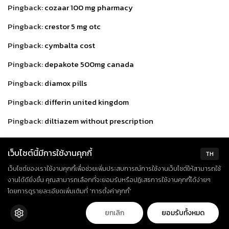
Pingback:
cozaar 100 mg pharmacy
Pingback:
crestor 5 mg otc
Pingback:
cymbalta cost
Pingback:
depakote 500mg canada
Pingback:
diamox pills
Pingback:
differin united kingdom
Pingback:
diltiazem without prescription
Pingback:
doxycycline 100 mg over the counter
เว็บไซต์นี้มีการใช้งานคุกกี้
TH
Pingback:
cheapest dramamine 50 mg
เว็บไซต์ของเราใช้งานคุกกี้เพื่อช่วยเพิ่มประสบการณ์การใช้งานเว็บไซต์ให้สามารถใช้
Pingback:
elavil 50 mg no prescription
งานได้ดียิ่งขึ้น คุณสามารถเลือกที่จะยอมรับหรือปฏิเสธการใช้งานคุกกี้ได้ง่ายๆ
โดยการดูรายละเอียดเพิ่มเติมที่ “การตั้งค่าคุกกี้”
Pingback:
erythromycin united kingdom
ยกเลิก
ยอมรับทั้งหมด
Pingback:
etodolac without a doctor prescription