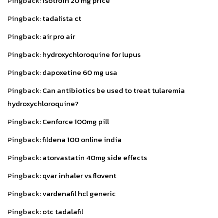
Pingback:
isotroin 20 mg price
Pingback:
tadalista ct
Pingback:
air pro air
Pingback:
hydroxychloroquine for lupus
Pingback:
dapoxetine 60 mg usa
Pingback:
Can antibiotics be used to treat tularemia
hydroxychloroquine?
Pingback:
Cenforce 100mg pill
Pingback:
fildena 100 online india
Pingback:
atorvastatin 40mg side effects
Pingback:
qvar inhaler vs flovent
Pingback:
vardenafil hcl generic
Pingback:
otc tadalafil