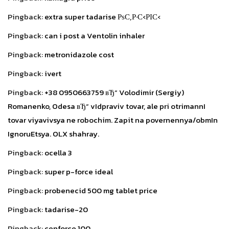
Pingback:
extra super tadarise РѕС‚Р·С‹РІС‹
Pingback:
can i post a Ventolin inhaler
Pingback:
metronidazole cost
Pingback:
ivert
Pingback:
+38 0950663759 вЂ“ Volodimir (Sergiy)
Romanenko, Odesa вЂ“ vIdpraviv tovar, ale pri otrimannI
tovar viyavivsya ne robochim. Zapit na povernennya/obmIn
IgnoruEtsya. OLX shahray.
Pingback:
ocella 3
Pingback:
super p-force ideal
Pingback:
probenecid 500 mg tablet price
Pingback:
tadarise-20
Pingback:
cenforce 100