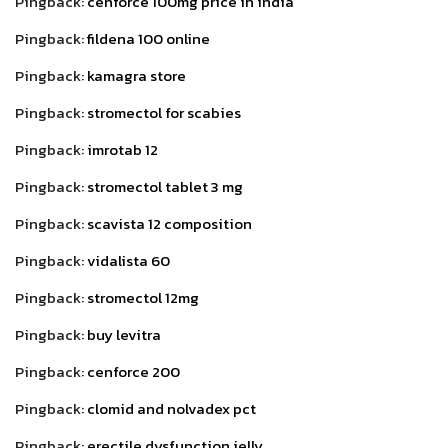
Pingback:
cenforce 100mg price in india
Pingback:
fildena 100 online
Pingback:
kamagra store
Pingback:
stromectol for scabies
Pingback:
imrotab 12
Pingback:
stromectol tablet 3 mg
Pingback:
scavista 12 composition
Pingback:
vidalista 60
Pingback:
stromectol 12mg
Pingback:
buy levitra
Pingback:
cenforce 200
Pingback:
clomid and nolvadex pct
Pingback:
erectile dysfunction jelly