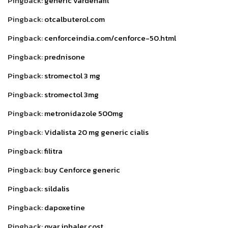
Pingback:
generic vardenafil
Pingback:
otcalbuterol.com
Pingback:
cenforceindia.com/cenforce-50.html
Pingback:
prednisone
Pingback:
stromectol 3 mg
Pingback:
stromectol 3mg
Pingback:
metronidazole 500mg
Pingback:
Vidalista 20 mg generic cialis
Pingback:
filitra
Pingback:
buy Cenforce generic
Pingback:
sildalis
Pingback:
dapoxetine
Pingback:
qvar inhaler cost