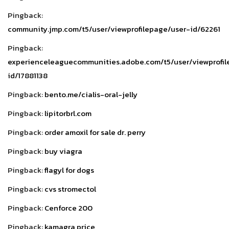
Pingback:
community.jmp.com/t5/user/viewprofilepage/user-id/62261
Pingback:
experienceleaguecommunities.adobe.com/t5/user/viewprofil
id/17881138
Pingback:
bento.me/cialis-oral-jelly
Pingback:
lipitorbrl.com
Pingback:
order amoxil for sale dr. perry
Pingback:
buy viagra
Pingback:
flagyl for dogs
Pingback:
cvs stromectol
Pingback:
Cenforce 200
Pingback:
kamagra price