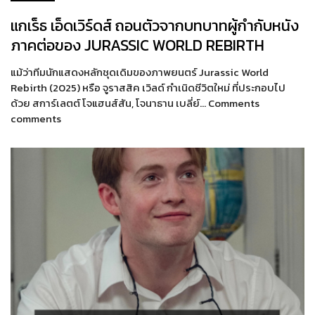
แกเร็ธ เอ็ดเวิร์ดส์ ถอนตัวจากบทบาทผู้กำกับหนัง
ภาคต่อของ JURASSIC WORLD REBIRTH
แม้ว่าทีมนักแสดงหลักชุดเดิมของภาพยนตร์ Jurassic World
Rebirth (2025) หรือ จูราสสิค เวิลด์ กำเนิดชีวิตใหม่ ที่ประกอบไป
ด้วย สการ์เลตต์ โจแฮนส์สัน, โจนาธาน เบลี่ย์… Comments
comments