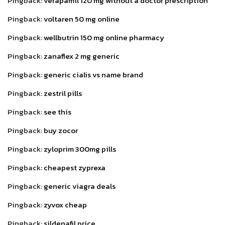
Pingback:
verapamil 120 mg without a doctor prescription
Pingback:
voltaren 50 mg online
Pingback:
wellbutrin 150 mg online pharmacy
Pingback:
zanaflex 2 mg generic
Pingback:
generic cialis vs name brand
Pingback:
zestril pills
Pingback:
see this
Pingback:
buy zocor
Pingback:
zyloprim 300mg pills
Pingback:
cheapest zyprexa
Pingback:
generic viagra deals
Pingback:
zyvox cheap
Pingback:
sildenafil price