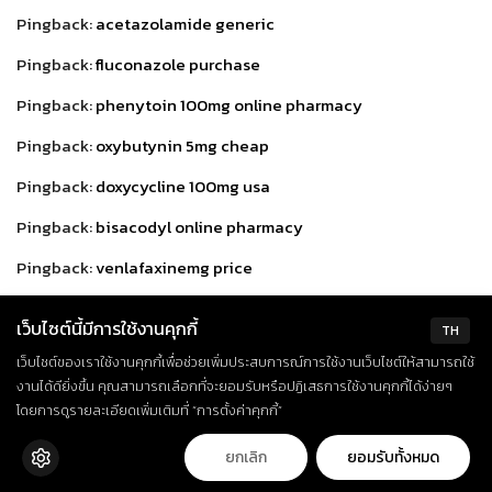
Pingback:
acetazolamide generic
Pingback:
fluconazole purchase
Pingback:
phenytoin 100mg online pharmacy
Pingback:
oxybutynin 5mg cheap
Pingback:
doxycycline 100mg usa
Pingback:
bisacodyl online pharmacy
Pingback:
venlafaxinemg price
Pingback:
amitriptyline prices
เว็บไซต์นี้มีการใช้งานคุกกี้
TH
Pingback:
permethrin 30g uk
เว็บไซต์ของเราใช้งานคุกกี้เพื่อช่วยเพิ่มประสบการณ์การใช้งานเว็บไซต์ให้สามารถใช้
งานได้ดียิ่งขึ้น คุณสามารถเลือกที่จะยอมรับหรือปฏิเสธการใช้งานคุกกี้ได้ง่ายๆ
Pingback:
erythromycin 500mg cheap
โดยการดูรายละเอียดเพิ่มเติมที่ “การตั้งค่าคุกกี้”
Pingback:
estradiol 1mg australia
ยกเลิก
ยอมรับทั้งหมด
Pingback:
etodolac 200mg online