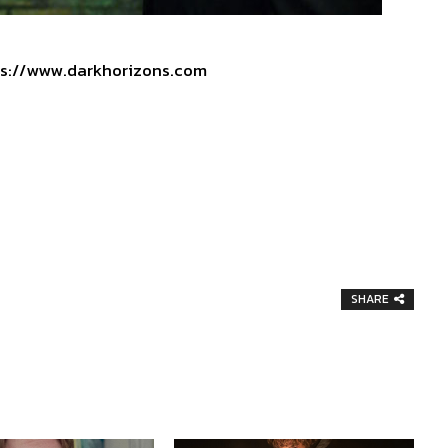
s://www.darkhorizons.com
SHARE