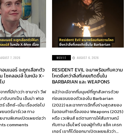
AUGUST 7, 2026
MOVIE
AUGUST 6, 2026
 คอนเนอร์ จะถูกเลือกตัว
RESIDENT EVIL จะมาพร้อมกับความ
็น ไซคลอปส์ ในหนัง X-
โหดยิ่งกว่าสิ่งที่เคยเกิดขึ้นใน
อไป
BARBARIAN และ WEAPONS
จากที่มีข่าวว่า ซามาร่า วีฟ
แม้ว่าจะมีฉากที่มนุษย์ที่ถูกสังหารด้วย
ห้มารับบทเป็น เอ็มม่า ฟรอ
ท่อนแขนของตัวเองใน Barbarian
์ เอ็กซ์-เม็น เรื่องต่อไป
(2022) และฉากการฉีกทึ้งร่างสุดสยอง
พยนตร์มาร์เวล ทาง
ในตอนท้ายเรื่องของ Weapons (2025)
รายงานพิเศษเปิดเผยต่อว่า
หรือ เวเพินส์ แต่ตามการให้สัมภาษณ์
nts comments
กับทาง เอ็มไพร์ ของผู้กำกับ แซ็ค เครก
เกอร์ เขาก็ได้ออกมาเปิดเผยแล้วว่า…