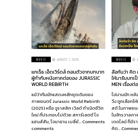
MOVIE
AUGUST 7, 2026
MOVIE
แกเร็ธ เอ็ดเวิร์ดส์ ถอนตัวจากบทบาท
ลือกันว่า คิต
ผู้กำกับหนังภาคต่อของ JURASSIC
ให้มารับบทเป
WORLD REBIRTH
MEN เรื่องต่
แม้ว่าทีมนักแสดงหลักชุดเดิมของ
ไม่นานนัก หลัง
ภาพยนตร์ Jurassic World Rebirth
วิ่ง ถูกเลือกใ
(2025) หรือ จูราสสิค เวิลด์ กำเนิดชีวิต
สต์ ในภาพยนตร
ใหม่ ที่ประกอบไปด้วย สการ์เลตต์ โจ
ในจักรวาลภา
แฮนส์สัน, โจนาธาน เบลี่ย์… Comments
เดดไลน์ ก็มี
comments
คิต… Comme