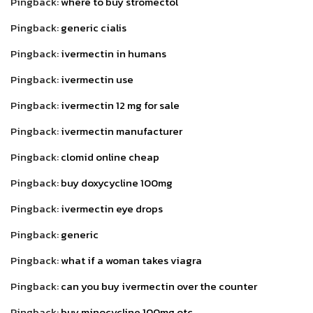
Pingback:
where to buy stromectol
Pingback:
generic cialis
Pingback:
ivermectin in humans
Pingback:
ivermectin use
Pingback:
ivermectin 12 mg for sale
Pingback:
ivermectin manufacturer
Pingback:
clomid online cheap
Pingback:
buy doxycycline 100mg
Pingback:
ivermectin eye drops
Pingback:
generic
Pingback:
what if a woman takes viagra
Pingback:
can you buy ivermectin over the counter
Pingback:
buy minocycline 100mg otc