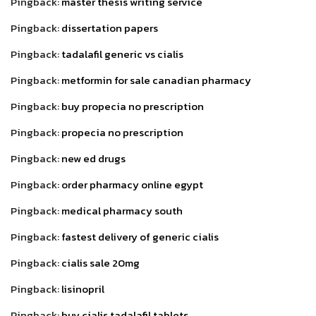
Pingback:
master thesis writing service
Pingback:
dissertation papers
Pingback:
tadalafil generic vs cialis
Pingback:
metformin for sale canadian pharmacy
Pingback:
buy propecia no prescription
Pingback:
propecia no prescription
Pingback:
new ed drugs
Pingback:
order pharmacy online egypt
Pingback:
medical pharmacy south
Pingback:
fastest delivery of generic cialis
Pingback:
cialis sale 20mg
Pingback:
lisinopril
Pingback:
buy cialis tadalafil tablets