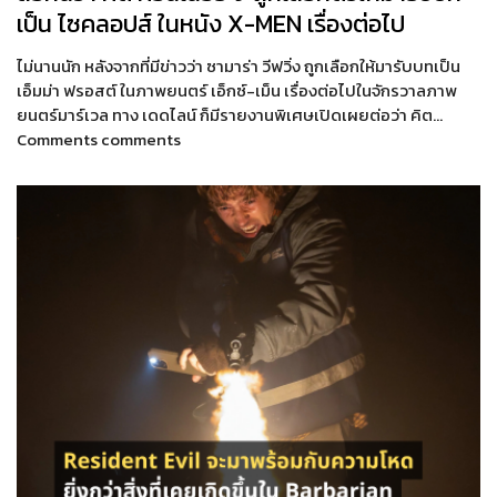
เป็น ไซคลอปส์ ในหนัง X-MEN เรื่องต่อไป
ไม่นานนัก หลังจากที่มีข่าวว่า ซามาร่า วีฟวิ่ง ถูกเลือกให้มารับบทเป็น
เอ็มม่า ฟรอสต์ ในภาพยนตร์ เอ็กซ์-เม็น เรื่องต่อไปในจักรวาลภาพ
ยนตร์มาร์เวล ทาง เดดไลน์ ก็มีรายงานพิเศษเปิดเผยต่อว่า คิต…
Comments comments