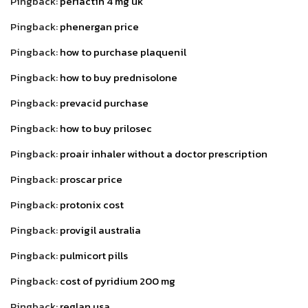
Pingback:
periactin 4 mg uk
Pingback:
phenergan price
Pingback:
how to purchase plaquenil
Pingback:
how to buy prednisolone
Pingback:
prevacid purchase
Pingback:
how to buy prilosec
Pingback:
proair inhaler without a doctor prescription
Pingback:
proscar price
Pingback:
protonix cost
Pingback:
provigil australia
Pingback:
pulmicort pills
Pingback:
cost of pyridium 200 mg
Pingback:
reglan usa