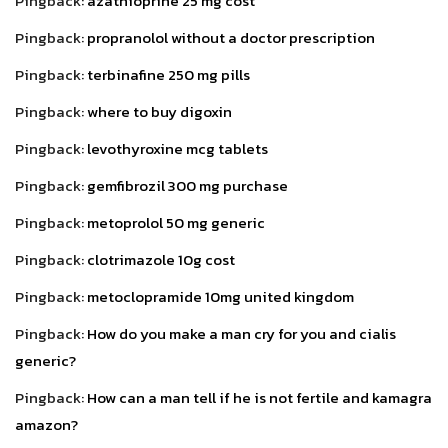
Pingback:
azathioprine 25 mg cost
Pingback:
propranolol without a doctor prescription
Pingback:
terbinafine 250 mg pills
Pingback:
where to buy digoxin
Pingback:
levothyroxine mcg tablets
Pingback:
gemfibrozil 300 mg purchase
Pingback:
metoprolol 50 mg generic
Pingback:
clotrimazole 10g cost
Pingback:
metoclopramide 10mg united kingdom
Pingback:
How do you make a man cry for you and cialis
generic?
Pingback:
How can a man tell if he is not fertile and kamagra
amazon?