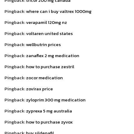
Pingback:
tricor 200 mg canada
Pingback:
where can i buy valtrex 1000mg
Pingback:
verapamil 120mg nz
Pingback:
voltaren united states
Pingback:
wellbutrin prices
Pingback:
zanaflex 2 mg medication
Pingback:
how to purchase zestril
Pingback:
zocor medication
Pingback:
zovirax price
Pingback:
zyloprim 300 mg medication
Pingback:
zyprexa 5 mg australia
Pingback:
how to purchase zyvox
Pingback:
buy sildenafil