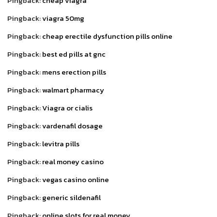
Pingback:
cheap viagra
Pingback:
viagra 50mg
Pingback:
cheap erectile dysfunction pills online
Pingback:
best ed pills at gnc
Pingback:
mens erection pills
Pingback:
walmart pharmacy
Pingback:
Viagra or cialis
Pingback:
vardenafil dosage
Pingback:
levitra pills
Pingback:
real money casino
Pingback:
vegas casino online
Pingback:
generic sildenafil
Pingback:
online slots for real money