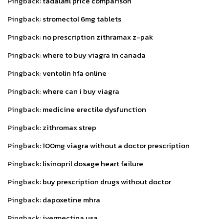
Pingback:
tadalafil price comparison
Pingback:
stromectol 6mg tablets
Pingback:
no prescription zithramax z-pak
Pingback:
where to buy viagra in canada
Pingback:
ventolin hfa online
Pingback:
where can i buy viagra
Pingback:
medicine erectile dysfunction
Pingback:
zithromax strep
Pingback:
100mg viagra without a doctor prescription
Pingback:
lisinopril dosage heart failure
Pingback:
buy prescription drugs without doctor
Pingback:
dapoxetine mhra
Pingback:
ivermectina usa