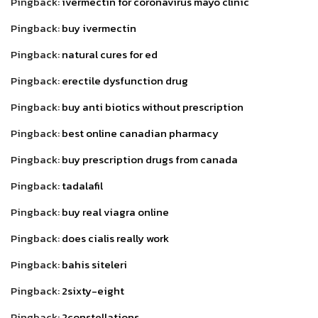
Pingback:
ivermectin for coronavirus mayo clinic
Pingback:
buy ivermectin
Pingback:
natural cures for ed
Pingback:
erectile dysfunction drug
Pingback:
buy anti biotics without prescription
Pingback:
best online canadian pharmacy
Pingback:
buy prescription drugs from canada
Pingback:
tadalafil
Pingback:
buy real viagra online
Pingback:
does cialis really work
Pingback:
bahis siteleri
Pingback:
2sixty-eight
Pingback:
2constellations