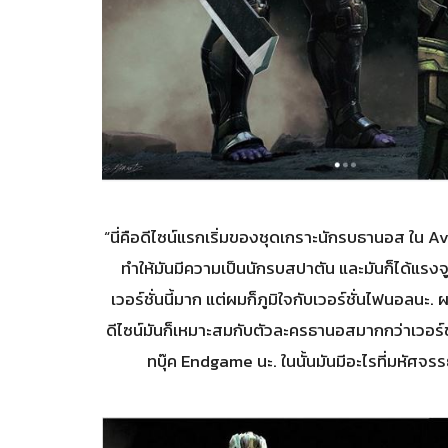
“นี่คือดีไซน์แรกเริ่มของชุดเกราะนักรบธานอส ใน
ทำให้มันมีความเป็นนักรบสปาตัน และมันก็ได้แรงจ
เวอร์ชั่นนี้มาก แต่ผมก็ภูมิใจกับเวอร์ชั่นไฟนอลนะ. 
ดีไซน์มันก็เหมาะสมกับตัวละครธานอสมากกว่าเวอร์ชั
ทบุ๊ค Endgame นะ. ในนั้นมันมีอะไรที่มหั