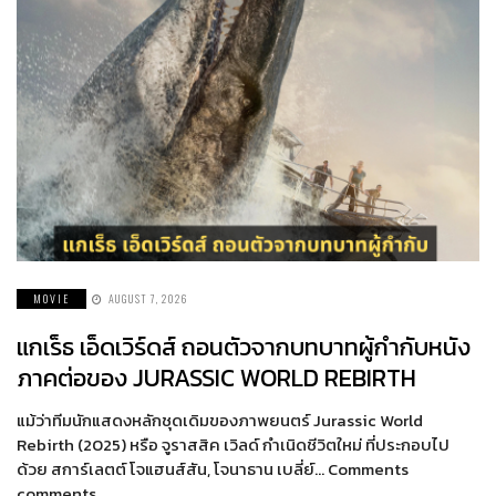
MOVIE
AUGUST 7, 2026
แกเร็ธ เอ็ดเวิร์ดส์ ถอนตัวจากบทบาทผู้กำกับหนัง
ภาคต่อของ JURASSIC WORLD REBIRTH
แม้ว่าทีมนักแสดงหลักชุดเดิมของภาพยนตร์ Jurassic World
Rebirth (2025) หรือ จูราสสิค เวิลด์ กำเนิดชีวิตใหม่ ที่ประกอบไป
ด้วย สการ์เลตต์ โจแฮนส์สัน, โจนาธาน เบลี่ย์… Comments
comments