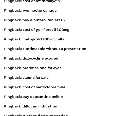
Pingback:
cost of azithromycin
Pingback:
ivermectin canada
Pingback:
buy albuterol tablets uk
Pingback:
cost of gemfibrozil 300mg
Pingback:
metoprolol 100 mg pills
Pingback:
clotrimazole without a prescription
Pingback:
doxycycline expired
Pingback:
prednisolone for eyes
Pingback:
clomid for sale
Pingback:
cost of metoclopramide
Pingback:
buy dapoxetine online
Pingback:
diflucan indication
Pingback:
synthroid administration