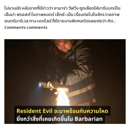
ไม่นานนัก หลังจากที่มีข่าวว่า ซามาร่า วีฟวิ่ง ถูกเลือกให้มารับบทเป็น
เอ็มม่า ฟรอสต์ ในภาพยนตร์ เอ็กซ์-เม็น เรื่องต่อไปในจักรวาลภาพ
ยนตร์มาร์เวล ทาง เดดไลน์ ก็มีรายงานพิเศษเปิดเผยต่อว่า คิต…
Comments comments