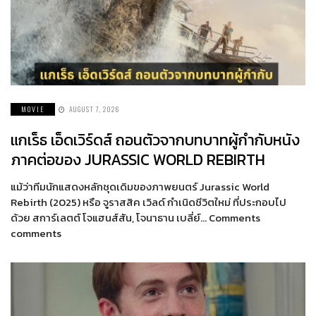
MOVIE
AUGUST 7, 2026
แกเร็ธ เอ็ดเวิร์ดส์ ถอนตัวจากบทบาทผู้กำกับหนัง
ภาคต่อของ JURASSIC WORLD REBIRTH
แม้ว่าทีมนักแสดงหลักชุดเดิมของภาพยนตร์ Jurassic World
Rebirth (2025) หรือ จูราสสิค เวิลด์ กำเนิดชีวิตใหม่ ที่ประกอบไป
ด้วย สการ์เลตต์ โจแฮนส์สัน, โจนาธาน เบลี่ย์… Comments
comments