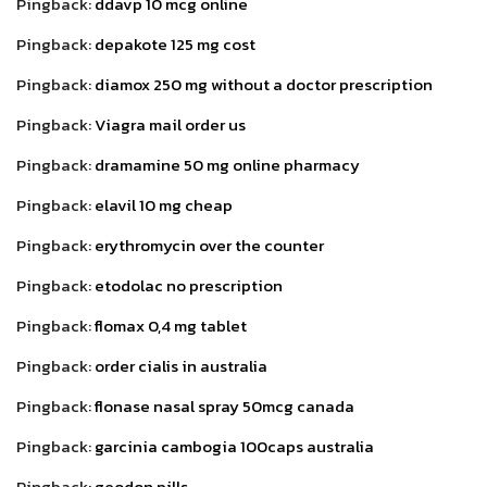
Pingback:
ddavp 10 mcg online
Pingback:
depakote 125 mg cost
Pingback:
diamox 250 mg without a doctor prescription
Pingback:
Viagra mail order us
Pingback:
dramamine 50 mg online pharmacy
Pingback:
elavil 10 mg cheap
Pingback:
erythromycin over the counter
Pingback:
etodolac no prescription
Pingback:
flomax 0,4 mg tablet
Pingback:
order cialis in australia
Pingback:
flonase nasal spray 50mcg canada
Pingback:
garcinia cambogia 100caps australia
Pingback:
geodon pills