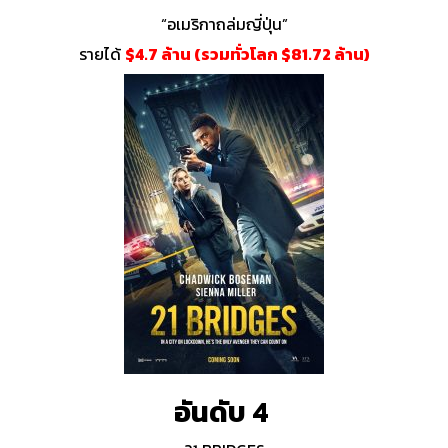
“อเมริกาถล่มญี่ปุ่น”
รายได้
$4.7 ล้าน (รวมทั่วโลก $81.72 ล้าน)
อันดับ 4