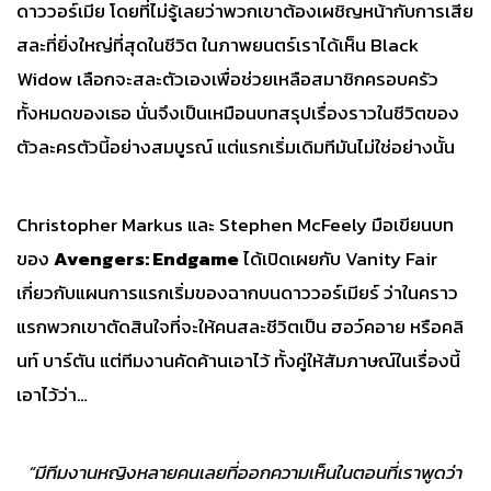
ดาววอร์เมีย โดยที่ไม่รู้เลยว่าพวกเขาต้องเผชิญหน้ากับการเสีย
สละที่ยิ่งใหญ่ที่สุดในชีวิต ในภาพยนตร์เราได้เห็น Black
Widow เลือกจะสละตัวเองเพื่อช่วยเหลือสมาชิกครอบครัว
ทั้งหมดของเธอ นั่นจึงเป็นเหมือนบทสรุปเรื่องราวในชีวิตของ
ตัวละครตัวนี้อย่างสมบูรณ์ แต่แรกเริ่มเดิมทีมันไม่ใช่อย่างนั้น
Christopher Markus และ Stephen McFeely มือเขียนบท
ของ
Avengers: Endgame
ได้เปิดเผยกับ Vanity Fair
เกี่ยวกับแผนการแรกเริ่มของฉากบนดาววอร์เมียร์ ว่าในคราว
แรกพวกเขาตัดสินใจที่จะให้คนสละชีวิตเป็น ฮอว์คอาย หรือคลิ
นท์ บาร์ตัน แต่ทีมงานคัดค้านเอาไว้ ทั้งคู่ให้สัมภาษณ์ในเรื่องนี้
เอาไว้ว่า…
“มีทีมงานหญิงหลายคนเลยที่ออกความเห็นในตอนที่เราพูดว่า