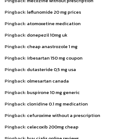
Pingback:
meclizine without prescription
Pingback:
leflunomide 20 mg prices
Pingback:
atomoxetine medication
Pingback:
donepezil 10mg uk
Pingback:
cheap anastrozole 1 mg
Pingback:
irbesartan 150 mg coupon
Pingback:
dutasteride 0,5 mg usa
Pingback:
olmesartan canada
Pingback:
buspirone 10 mg generic
Pingback:
clonidine 0.1 mg medication
Pingback:
cefuroxime without a prescription
Pingback:
celecoxib 200mg cheap
Pingback:
buy cialis online reviews