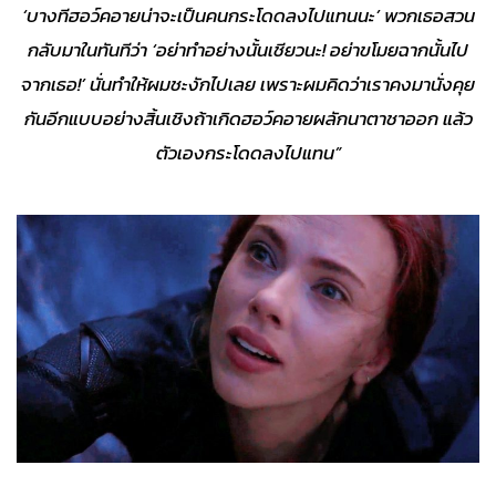
‘บางทีฮอว์คอายน่าจะเป็นคนกระโดดลงไปแทนนะ’ พวกเธอสวน
กลับมาในทันทีว่า ‘อย่าทำอย่างนั้นเชียวนะ! อย่าขโมยฉากนั้นไป
จากเธอ!’ นั่นทำให้ผมชะงักไปเลย เพราะผมคิดว่าเราคงมานั่งคุย
กันอีกแบบอย่างสิ้นเชิงถ้าเกิดฮอว์คอายผลักนาตาชาออก แล้ว
ตัวเองกระโดดลงไปแทน”