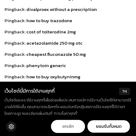
Pingback:
divalproex without a prescription
Pingback:
how to buy trazodone
Pingback:
cost of tolterodine 2mg
Pingback:
acetazolamide 250 mg otc
Pingback:
cheapest fluconazole 50 mg
Pingback:
phenytoin generic
Pingback:
how to buy oxybutyninmg
Pingback:
doxycycline for sale
เว็บไซต์นี้มีการใช้งานคุกกี้
TH
Pingback:
bisacodyl 5 mg generic
เว็บไซต์ของเราใช้งานคุกกี้เพื่อช่วยเพิ่มประสบการณ์การใช้งานเว็บไซต์ให้สามารถใช้
งานได้ดียิ่งขึ้น คุณสามารถเลือกที่จะยอมรับหรือปฏิเสธการใช้งานคุกกี้ได้ง่ายๆ
Pingback:
buy viagra on line
โดยการดูรายละเอียดเพิ่มเติมที่ “การตั้งค่าคุกกี้”
Pingback:
where can i buy venlafaxine
ยกเลิก
ยอมรับทั้งหมด
Pingback:
amitriptyline 10 mg prices