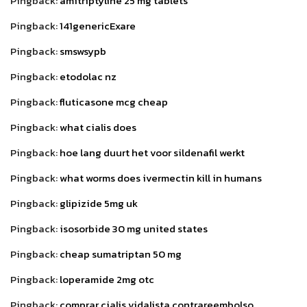
Pingback:
amitriptyline 25 mg tablets
Pingback:
141genericExare
Pingback:
smswsypb
Pingback:
etodolac nz
Pingback:
fluticasone mcg cheap
Pingback:
what cialis does
Pingback:
hoe lang duurt het voor sildenafil werkt
Pingback:
what worms does ivermectin kill in humans
Pingback:
glipizide 5mg uk
Pingback:
isosorbide 30 mg united states
Pingback:
cheap sumatriptan 50 mg
Pingback:
loperamide 2mg otc
Pingback:
comprar cialis vidalista contrareembolso