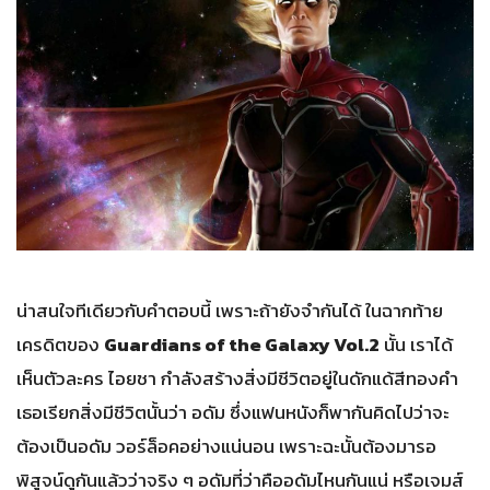
น่าสนใจทีเดียวกับคำตอบนี้ เพราะถ้ายังจำกันได้ ในฉากท้าย
เครดิตของ
Guardians of the Galaxy Vol.2
นั้น เราได้
เห็นตัวละคร ไอยชา กำลังสร้างสิ่งมีชีวิตอยู่ในดักแด้สีทองคำ
เธอเรียกสิ่งมีชีวิตนั้นว่า อดัม ซึ่งแฟนหนังก็พากันคิดไปว่าจะ
ต้องเป็นอดัม วอร์ล็อคอย่างแน่นอน เพราะฉะนั้นต้องมารอ
พิสูจน์ดูกันแล้วว่าจริง ๆ อดัมที่ว่าคืออดัมไหนกันแน่ หรือเจมส์