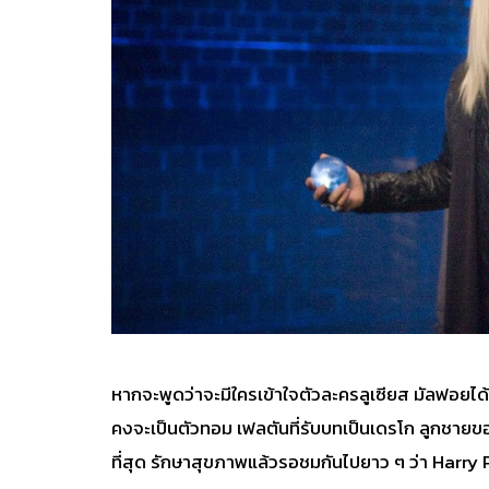
หากจะพูดว่าจะมีใครเข้าใจตัวละครลูเซียส มัลฟอยได
คงจะเป็นตัวทอม เฟลตันที่รับบทเป็นเดรโก ลูกชายขอ
ที่สุด รักษาสุขภาพแล้วรอชมกันไปยาว ๆ ว่า Harry P