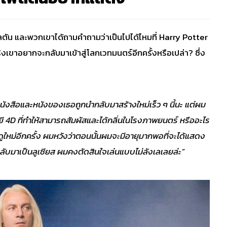
ตัน และพวกเขาได้ถามคำถามว่าเป็นไปได้ไหมที่ Harry Potter
ริงเขาอยากจะกลับมาเข้าสู่โลกเวทมนตร์อีกครั้งหรือเปล่า? ซึ่ง
ห้หนังสือและหนังของเธอถูกนำกลับมาสร้างใหม่เร็ว ๆ นี้นะ แต่ผม
ลยี 4D ที่ทำให้สามารถสัมผัสและได้กลิ่นในโรงภาพยนตร์ หรืออะไร
ใหม่อีกครั้ง ผมหวังว่าตอนนั้นผมจะมีอายุมากพอที่จะได้แสดง
ลับมาเป็นลูเซียส ผมคงตัดสินใจเล่นแบบไม่ลังเลเลยล่ะ”