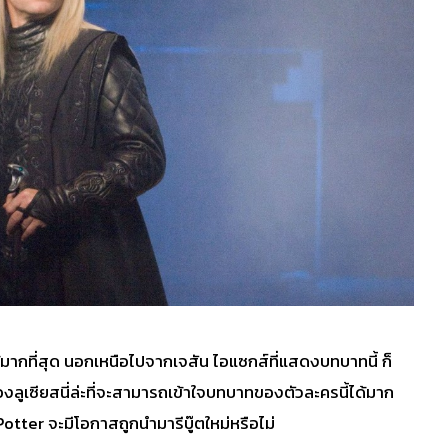
้มากที่สุด นอกเหนือไปจากเจสัน ไอแซกส์ที่แสดงบทบาทนี้ ก็
งลูเซียสนี่ล่ะที่จะสามารถเข้าใจบทบาทของตัวละครนี้ได้มาก
otter จะมีโอกาสถูกนำมารีบู๊ตใหม่หรือไม่