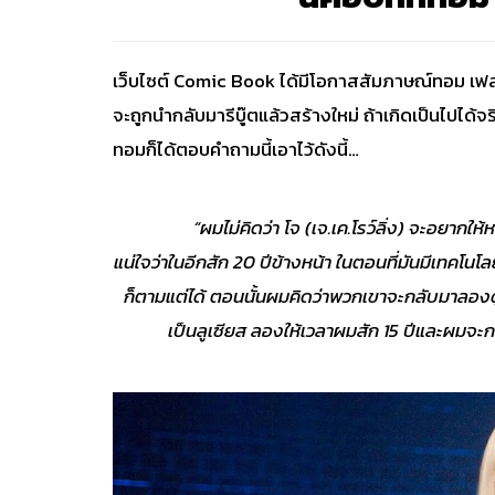
เว็บไซต์ Comic Book ได้มีโอกาสสัมภาษณ์ทอม เฟล
จะถูกนำกลับมารีบู๊ตแล้วสร้างใหม่ ถ้าเกิดเป็นไปได้จ
ทอมก็ได้ตอบคำถามนี้เอาไว้ดังนี้…
“ผมไม่คิดว่า โจ (เจ.เค.โรว์ลิ่ง) จะอยากใ
แน่ใจว่าในอีกสัก 20 ปีข้างหน้า ในตอนที่มันมีเทคโนโ
ก็ตามแต่ได้ ตอนนั้นผมคิดว่าพวกเขาจะกลับมาลองดู
เป็นลูเซียส ลองให้เวลาผมสัก 15 ปีและผมจะก