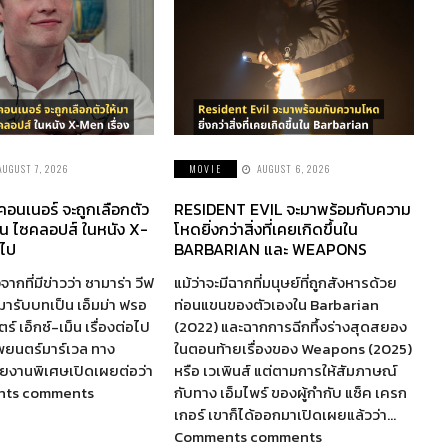
AUGUST 7, 2026
MOVIE
AUGUST 6, 2026
 คอนเนอร์ จะถูกเลือกตัว
RESIDENT EVIL จะมาพร้อมกับความ
็น ไซคลอปส์ ในหนัง X-
โหดยิ่งกว่าสิ่งที่เคยเกิดขึ้นใน
อไป
BARBARIAN และ WEAPONS
จากที่มีข่าวว่า ซามาร่า วีฟ
แม้ว่าจะมีฉากที่มนุษย์ที่ถูกสังหารด้วย
ห้มารับบทเป็น เอ็มม่า ฟรอ
ท่อนแขนของตัวเองใน Barbarian
์ เอ็กซ์-เม็น เรื่องต่อไป
(2022) และฉากการฉีกทึ้งร่างสุดสยอง
พยนตร์มาร์เวล ทาง
ในตอนท้ายเรื่องของ Weapons (2025)
รายงานพิเศษเปิดเผยต่อว่า
หรือ เวเพินส์ แต่ตามการให้สัมภาษณ์
nts comments
กับทาง เอ็มไพร์ ของผู้กำกับ แซ็ค เครก
เกอร์ เขาก็ได้ออกมาเปิดเผยแล้วว่า…
Comments comments