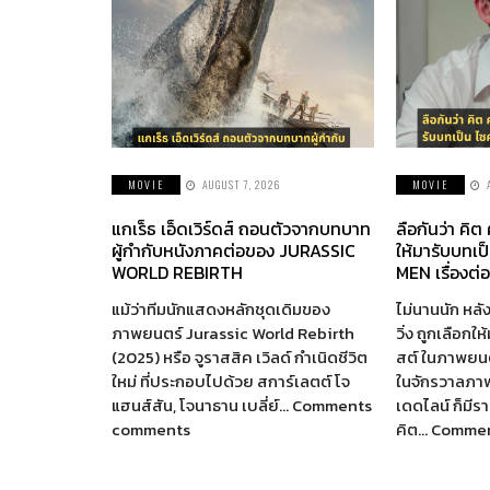
MOVIE
AUGUST 7, 2026
MOVIE
แกเร็ธ เอ็ดเวิร์ดส์ ถอนตัวจากบทบาท
ลือกันว่า คิต
ผู้กำกับหนังภาคต่อของ JURASSIC
ให้มารับบทเป
WORLD REBIRTH
MEN เรื่องต่
แม้ว่าทีมนักแสดงหลักชุดเดิมของ
ไม่นานนัก หลัง
ภาพยนตร์ Jurassic World Rebirth
วิ่ง ถูกเลือกใ
(2025) หรือ จูราสสิค เวิลด์ กำเนิดชีวิต
สต์ ในภาพยนตร
ใหม่ ที่ประกอบไปด้วย สการ์เลตต์ โจ
ในจักรวาลภา
แฮนส์สัน, โจนาธาน เบลี่ย์… Comments
เดดไลน์ ก็มี
comments
คิต… Comme