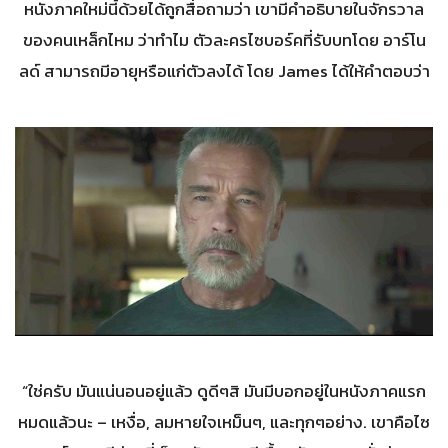
หนังภาคใหม่นี้ด้วยได้ถูกสื่อถามว่า เขามีคำอธิบายในจักรวาล
ของคนเหล็กไหม ว่าทำไม ตัวละครไซบอร์คที่รับบทโดย อาร์โน
ลด์ สามารถมีอายุหรือแก่ตัวลงได้ โดย James ได้ให้คำตอบว่า
“ใช่ครับ มันแน่นอนอยู่แล้ว ดูดีๆสิ มันมีบอกอยู่ในหนังภาคแรก
หมดแล้วนะ – เหงื่อ, ลมหายใจเหม็นๆ, และทุกๆอย่าง. เขาคือไซ