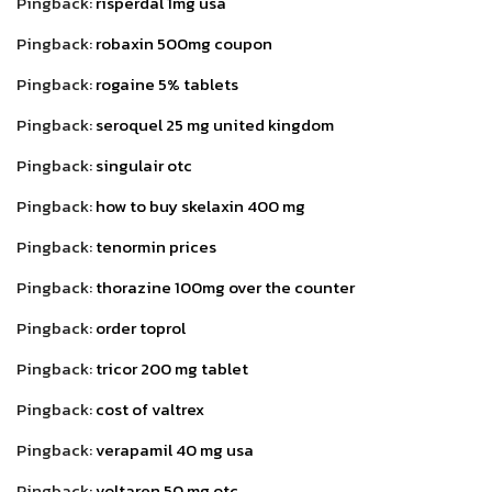
Pingback:
risperdal 1mg usa
Pingback:
robaxin 500mg coupon
Pingback:
rogaine 5% tablets
Pingback:
seroquel 25 mg united kingdom
Pingback:
singulair otc
Pingback:
how to buy skelaxin 400 mg
Pingback:
tenormin prices
Pingback:
thorazine 100mg over the counter
Pingback:
order toprol
Pingback:
tricor 200 mg tablet
Pingback:
cost of valtrex
Pingback:
verapamil 40 mg usa
Pingback:
voltaren 50 mg otc