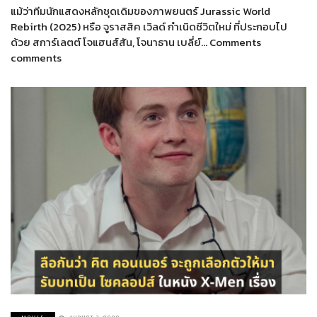
แม้ว่าทีมนักแสดงหลักชุดเดิมของภาพยนตร์ Jurassic World
Rebirth (2025) หรือ จูราสสิค เวิลด์ กำเนิดชีวิตใหม่ ที่ประกอบไป
ด้วย สการ์เลตต์ โจแฮนส์สัน, โจนาธาน เบลี่ย์… Comments
comments