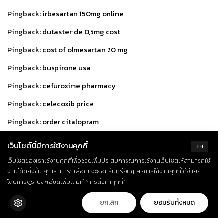
Pingback:
irbesartan 150mg online
Pingback:
dutasteride 0,5mg cost
Pingback:
cost of olmesartan 20 mg
Pingback:
buspirone usa
Pingback:
cefuroxime pharmacy
Pingback:
celecoxib price
Pingback:
order citalopram
Pingback:
cephalexin coupon
เว็บไซต์นี้มีการใช้งานคุกกี้
TH
Pingback:
how to buy ciprofloxacin 500 mg
เว็บไซต์ของเราใช้งานคุกกี้เพื่อช่วยเพิ่มประสบการณ์การใช้งานเว็บไซต์ให้สามารถใช้
งานได้ดียิ่งขึ้น คุณสามารถเลือกที่จะยอมรับหรือปฏิเสธการใช้งานคุกกี้ได้ง่ายๆ
Pingback:
how to buy loratadine
โดยการดูรายละเอียดเพิ่มเติมที่ “การตั้งค่าคุกกี้”
Pingback:
clindamycin 150mg without a doctor prescription
ยกเลิก
ยอมรับทั้งหมด
Pingback:
cheap clozapine 50 mg