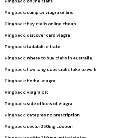
Pingback:
online cialis
Pingback:
comprar viagra online
Pingback:
buy cialis online cheap
Pingback:
discover card viagra
Pingback:
tadalafil citrate
Pingback:
where to buy cialis in australia
Pingback:
how long does cialis take to work
Pingback:
herbal viagra
Pingback:
viagra otc
Pingback:
side effects of viagra
Pingback:
catapres no prescription
Pingback:
ceclor 250mg coupon
Pingback:
ceftin 250 mg united states