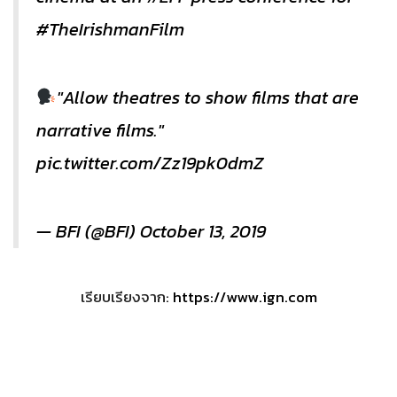
#TheIrishmanFilm
"Allow theatres to show films that are
narrative films."
pic.twitter.com/Zz19pk0dmZ
— BFI (@BFI)
October 13, 2019
เรียบเรียงจาก:
https://www.ign.com