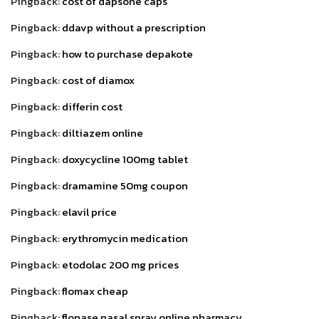
Pingback:
cost of dapsone caps
Pingback:
ddavp without a prescription
Pingback:
how to purchase depakote
Pingback:
cost of diamox
Pingback:
differin cost
Pingback:
diltiazem online
Pingback:
doxycycline 100mg tablet
Pingback:
dramamine 50mg coupon
Pingback:
elavil price
Pingback:
erythromycin medication
Pingback:
etodolac 200 mg prices
Pingback:
flomax cheap
Pingback:
flonase nasal spray online pharmacy