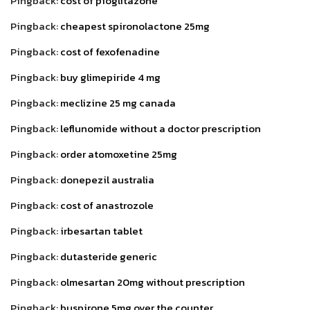
Pingback:
cost of pioglitazone
Pingback:
cheapest spironolactone 25mg
Pingback:
cost of fexofenadine
Pingback:
buy glimepiride 4 mg
Pingback:
meclizine 25 mg canada
Pingback:
leflunomide without a doctor prescription
Pingback:
order atomoxetine 25mg
Pingback:
donepezil australia
Pingback:
cost of anastrozole
Pingback:
irbesartan tablet
Pingback:
dutasteride generic
Pingback:
olmesartan 20mg without prescription
Pingback:
buspirone 5mg over the counter