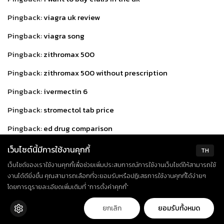
Pingback:
viagra uk review
Pingback:
viagra song
Pingback:
zithromax 500
Pingback:
zithromax 500 without prescription
Pingback:
ivermectin 6
Pingback:
stromectol tab price
Pingback:
ed drug comparison
Pingback:
levitra without a doctor prescription
เว็บไซต์นี้มีการใช้งานคุกกี้
TH
Pingback:
plaquenil retinal toxicity
เว็บไซต์ของเราใช้งานคุกกี้เพื่อช่วยเพิ่มประสบการณ์การใช้งานเว็บไซต์ให้สามารถใช้
งานได้ดียิ่งขึ้น คุณสามารถเลือกที่จะยอมรับหรือปฏิเสธการใช้งานคุกกี้ได้ง่ายๆ
Pingback:
buy plaquenil online uk
โดยการดูรายละเอียดเพิ่มเติมที่ “การตั้งค่าคุกกี้”
Pingback:
how to get cialis prescription
ยกเลิก
ยอมรับทั้งหมด
Pingback:
how often to take cialis