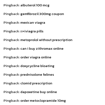
Pingback:
albuterol 100 mcg
Pingback:
gemfibrozil 300mg coupon
Pingback:
mexican viagra
Pingback:
п»їviagra pills
Pingback:
metoprolol without prescription
Pingback:
can i buy zithromax online
Pingback:
order viagra online
Pingback:
doxycycline bloating
Pingback:
prednisolone felines
Pingback:
clomid prescription
Pingback:
dapoxetine buy online
Pingback:
order metoclopramide 10mg