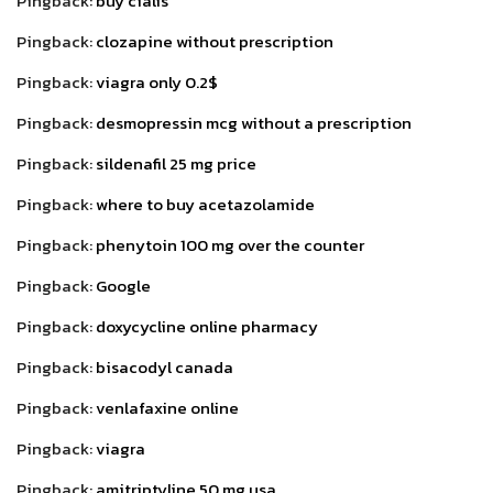
Pingback:
buy cialis
Pingback:
clozapine without prescription
Pingback:
viagra only 0.2$
Pingback:
desmopressin mcg without a prescription
Pingback:
sildenafil 25 mg price
Pingback:
where to buy acetazolamide
Pingback:
phenytoin 100 mg over the counter
Pingback:
Google
Pingback:
doxycycline online pharmacy
Pingback:
bisacodyl canada
Pingback:
venlafaxine online
Pingback:
viagra
Pingback:
amitriptyline 50 mg usa