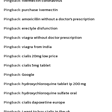
Pingback:
ivermectin coronavirus
Pingback:
purchase ivermectin
Pingback:
amoxicillin without a doctor's prescription
Pingback:
erectyle disfunction
Pingback:
viagra without doctor prescription
Pingback:
viagra from india
Pingback:
cialis 20mg low price
Pingback:
cialis 5mg tablet
Pingback:
Google
Pingback:
hydroxychloroquine tablet ip 200 mg
Pingback:
hydroxychloroquine sulfate oral
Pingback:
cialis dapoxetine europe
Pingback:
i want to buy cialis in the uk