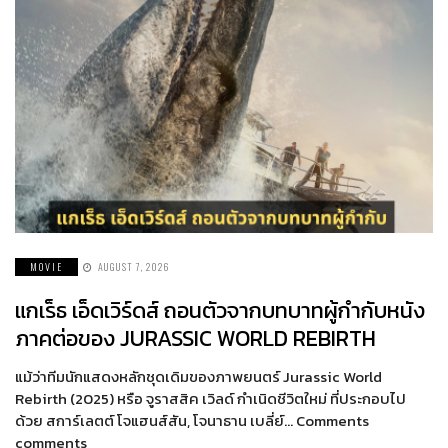
MOVIE
AUGUST 7, 2026
แกเร็ธ เอ็ดเวิร์ดส์ ถอนตัวจากบทบาทผู้กำกับหนัง
ภาคต่อของ JURASSIC WORLD REBIRTH
แม้ว่าทีมนักแสดงหลักชุดเดิมของภาพยนตร์ Jurassic World
Rebirth (2025) หรือ จูราสสิค เวิลด์ กำเนิดชีวิตใหม่ ที่ประกอบไป
ด้วย สการ์เลตต์ โจแฮนส์สัน, โจนาธาน เบลี่ย์… Comments
comments