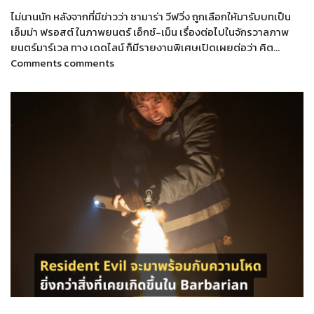
ไม่นานนัก หลังจากที่มีข่าวว่า ซามาร่า วีฟวิ่ง ถูกเลือกให้มารับบทเป็น
เอ็มม่า ฟรอสต์ ในภาพยนตร์ เอ็กซ์-เม็น เรื่องต่อไปในจักรวาลภาพ
ยนตร์มาร์เวล ทาง เดดไลน์ ก็มีรายงานพิเศษเปิดเผยต่อว่า คิต…
Comments comments