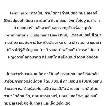
Terminator ภาคใหม่ ภายใต้การกำกับของ ทิม มิลเลอร์
(Deadpool) ลินดา ฮามิลตัน ที่จะกลับมาอีกครั้งในฐานะ “ซาร่า
ห์ คอนเนอร์” หลังจากที่เธอปรากฏตัวครั้งล่าสุดใน
Terminator 2: Judgment Day (1991) แต่ครั้งนี้เธอไม่ได้มา
คนเดียว เธอยังพาฮีโร่หญิงเลือดใหม่ นาตาลี เรเยส มาแนะนำ
ให้เราได้รู้จักในฐานะ “ดานิ รามอส” พร้อมกับ “เกรซ” นักรบ
หญิงจากโลกอนาคต ที่รับบทโดย แม็คเคนซี่ เดวิส อีกด้วย
แน่นอนว่าตำนานคนเหล็ก อาร์โนลด์ ชวาสเซเนเกอร์ ก็จะกลับ
มาร่วมภารกิจครั้งนี้ด้วย โดยมี เจมส์ คาเมรอน กลับมานั่งแท่น
อำนวยการสร้างร่วมกับ เดวิด แอลลิสัน อำนวยการผลิตโดย
ดาน่า โกล์ดเบิร์ก, ดอน แกรนเจอร์, บอนนี่ เคอร์ติส, จูลี่ ลินน์,
ทิม มิลเลอร์, จอห์น เคลลี่ และเอ็ดเวิร์ด เฉิง