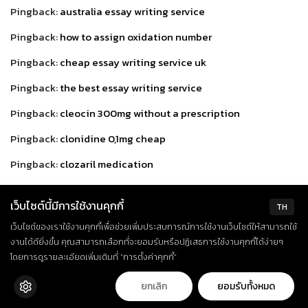
Pingback:
australia essay writing service
Pingback:
how to assign oxidation number
Pingback:
cheap essay writing service uk
Pingback:
the best essay writing service
Pingback:
cleocin 300mg without a prescription
Pingback:
clonidine 0,1mg cheap
Pingback:
clozaril medication
Pingback:
colchicine 0,5 mg prices
เว็บไซต์นี้มีการใช้งานคุกกี้
TH
Pingback:
order symbicort inhaler 160/4,5 mcg
เว็บไซต์ของเราใช้งานคุกกี้เพื่อช่วยเพิ่มประสบการณ์การใช้งานเว็บไซต์ให้สามารถใช้
Pingback:
buy cialis india
งานได้ดียิ่งขึ้น คุณสามารถเลือกที่จะยอมรับหรือปฏิเสธการใช้งานคุกกี้ได้ง่ายๆ
โดยการดูรายละเอียดเพิ่มเติมที่ “การตั้งค่าคุกกี้”
Pingback:
how to purchase coreg 6,25mg
ยกเลิก
ยอมรับทั้งหมด
Pingback:
compazine otc