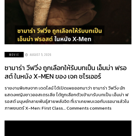
MOVIE
AUGUST 5, 2026
ซามาร่า วีฟวิ่ง ถูกเลือกให้รับบทเป็น เอ็มม่า ฟรอ
สต์ ในหนัง X-MEN ของ เจค ชไรเออร์
รายงานพิเศษจาก เดดไลน์ ได้เปิดเผยออกมาว่า ซามาร่า วีฟวิ่ง นัก
แสดงหญิงชาวออสเตรเลีย ได้ถูกเลือกตัวเข้ามารับบทเป็น เอ็มม่า ฟ
รอสต์ มนุษย์กลายพันธุ์สายพลังจิต ที่เราเคยพบเจอกับเธอมาแล้วใน
ภาพยนตร์ X-Men: First Class… Comments comments