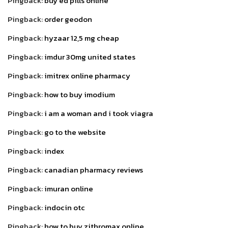
Pingback:
buy ed pills online
Pingback:
order geodon
Pingback:
hyzaar 12,5 mg cheap
Pingback:
imdur 30mg united states
Pingback:
imitrex online pharmacy
Pingback:
how to buy imodium
Pingback:
i am a woman and i took viagra
Pingback:
go to the website
Pingback:
index
Pingback:
canadian pharmacy reviews
Pingback:
imuran online
Pingback:
indocin otc
Pingback:
how to buy zithromax online