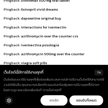
Pingback:
zithromax 500 mg oral tablet
Pingback:
lisinopril vivid dreams
Pingback:
dapoxetine original buy
Pingback:
interactions for ivermectin
Pingback:
azithromycin over the counter cvs
Pingback:
ivermectina posologia
Pingback:
azithromycin 500mg over the counter
Pingback:
viagra soft pills
Pingback:
trustworthy canadian pharcharmy online
เว็บไซต์นี้มีการใช้งานคุกกี้
TH
เว็บไซต์ของเราใช้งานคุกกี้เพื่อช่วยเพิ่มประสบการณ์การใช้งานเว็บไซต์ให้สามารถใช้
Pingback:
amoxil 500
งานได้ดียิ่งขึ้น คุณสามารถเลือกที่จะยอมรับหรือปฏิเสธการใช้งานคุกกี้ได้ง่ายๆ
Pingback:
furosemide tablets uk
โดยการดูรายละเอียดเพิ่มเติมที่ “การตั้งค่าคุกกี้”
Pingback:
neurontin 300mg
ยกเลิก
ยอมรับทั้งหมด
Pingback:
chloroquine for sale