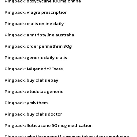
Pingback:
doxycycline 100mg online
Pingback:
viagra prescription
Pingback:
cialis online daily
Pingback:
amitriptyline australia
Pingback:
order permethrin 30g
Pingback:
generic daily cialis
Pingback:
141generic2Exare
Pingback:
buy cialis ebay
Pingback:
etodolac generic
Pingback:
ymlvthem
Pingback:
buy cialis doctor
Pingback:
fluticasone 50 mcg medication
Pingback:
what happens if a woman takes viagra medicine