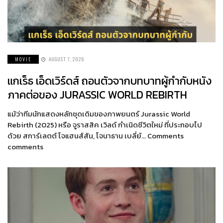
MOVIE
AUGUST 7, 2026
แกเร็ธ เอ็ดเวิร์ดส์ ถอนตัวจากบทบาทผู้กำกับหนัง
ภาคต่อของ JURASSIC WORLD REBIRTH
แม้ว่าทีมนักแสดงหลักชุดเดิมของภาพยนตร์ Jurassic World
Rebirth (2025) หรือ จูราสสิค เวิลด์ กำเนิดชีวิตใหม่ ที่ประกอบไป
ด้วย สการ์เลตต์ โจแฮนส์สัน, โจนาธาน เบลี่ย์… Comments
comments