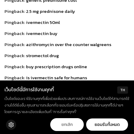
Pingback:
generic prednisone cost
Pingback:
2.5 mg prednisone daily
Pingback:
ivermectin 50ml
Pingback:
ivermectin buy
Pingback:
azithromycin over the counter walgreens
Pingback:
stromectol drug
Pingback:
buy prescription drugs online
Pingback:
is ivermectin safe for humans
Pingback:
z pack otc
เว็บไซต์นี้มีการใช้งานคุกกี้
TH
เว็บไซต์ของเราใช้งานคุกกี้เพื่อช่วยเพิ่มประสบการณ์การใช้งานเว็บไซต์ให้สามารถใช้
Pingback:
buy prescription drugs online legally
งานได้ดียิ่งขึ้น คุณสามารถเลือกที่จะยอมรับหรือปฏิเสธการใช้งานคุกกี้ได้ง่ายๆ
Pingback:
viagra australia pharmacy
โดยการดูรายละเอียดเพิ่มเติมที่ “การตั้งค่าคุกกี้”
Pingback:
sildenafil 10 mg tablet
ยกเลิก
ยอมรับทั้งหมด
Pingback:
prednisone tablets 2.5 mg