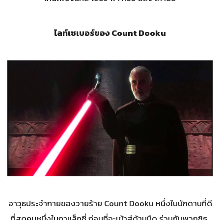
ไลท์เซเบอร์ของ Count Dooku
อาวุธประจำกายของวายร้าย Count Dooku หนึ่งในนักดาบที่ดี
ที่สุดคนหนึ่งในกาแล็กซี่ ก่อนที่จะเข้าสู่ด้านมืด ร่วมกับพวกซิธ.