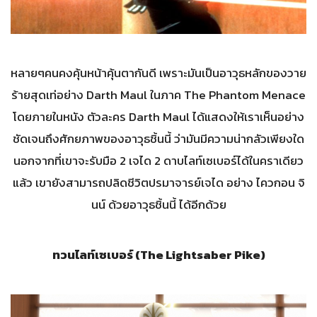
หลายๆคนคงคุ้นหน้าคุ้นตากันดี เพราะมันเป็นอาวุธหลักของวาย
ร้ายสุดเท่อย่าง Darth Maul ในภาค The Phantom Menace
โดยภายในหนัง ตัวละคร Darth Maul ได้แสดงให้เราเห็นอย่าง
ชัดเจนถึงศักยภาพของอาวุธชิ้นนี้ ว่ามันมีความน่ากลัวเพียงใด
นอกจากที่เขาจะรับมือ 2 เจได 2 ดาบไลท์เซเบอร์ได้ในคราเดียว
แล้ว เขายังสามารถปลิดชีวิตปรมาจารย์เจได อย่าง ไควกอน จิ
นน์ ด้วยอาวุธชิ้นนี้ ได้อีกด้วย
ทวนไลท์เซเบอร์ (The Lightsaber Pike)