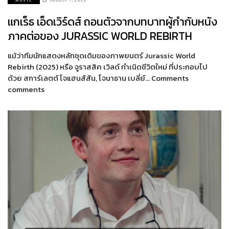
แกเร็ธ เอ็ดเวิร์ดส์ ถอนตัวจากบทบาทผู้กำกับหนัง
ภาคต่อของ JURASSIC WORLD REBIRTH
แม้ว่าทีมนักแสดงหลักชุดเดิมของภาพยนตร์ Jurassic World
Rebirth (2025) หรือ จูราสสิค เวิลด์ กำเนิดชีวิตใหม่ ที่ประกอบไป
ด้วย สการ์เลตต์ โจแฮนส์สัน, โจนาธาน เบลี่ย์… Comments
comments