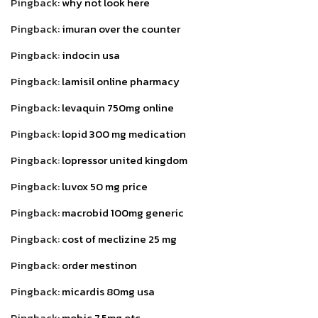
Pingback:
why not look here
Pingback:
imuran over the counter
Pingback:
indocin usa
Pingback:
lamisil online pharmacy
Pingback:
levaquin 750mg online
Pingback:
lopid 300 mg medication
Pingback:
lopressor united kingdom
Pingback:
luvox 50 mg price
Pingback:
macrobid 100mg generic
Pingback:
cost of meclizine 25 mg
Pingback:
order mestinon
Pingback:
micardis 80mg usa
Pingback:
mobic 7,5mg otc