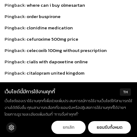
Pingback:
where can i buy olmesartan
Pingback:
order buspirone
Pingback:
clonidine medication
Pingback:
cefuroxime 500mg price
Pingback:
celecoxib 100mg without prescription
Pingback:
cialis with dapoxetine online
Pingback:
citalopram united kingdom
Pingback:
buy cialis online
เว็บไซต์นี้มีการใช้งานคุกกี้
TH
Pingback:
how to purchase ciprofloxacin 250mg
เว็บไซต์ของเราใช้งานคุกกี้เพื่อช่วยเพิ่มประสบการณ์การใช้งานเว็บไซต์ให้สามารถใช้
Pingback:
loratadine over the counter
งานได้ดียิ่งขึ้น คุณสามารถเลือกที่จะยอมรับหรือปฏิเสธการใช้งานคุกกี้ได้ง่ายๆ
โดยการดูรายละเอียดเพิ่มเติมที่ “การตั้งค่าคุกกี้”
Pingback:
clindamycin 300mg without prescription
ยกเลิก
ยอมรับทั้งหมด
Pingback:
clozapine uk