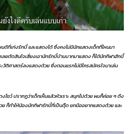
ีที่เก่งรักบี้ และแสดงได้ ซึ่งคงไม่มีนักแสดงเด็กที่ไหนมา
ผมเลยตัดสินใจเสี่ยงเอานักรักบี้บ้านบากมาแสดง ก็ได้นักกีฬาฮักบี้
ประวัติศาสตร์ลงแสดงด้วย ซึ่งตอนแรกไม่มีใครสมัครใจมาเล่น
ว์ ปรากฏว่าเด็กเห็นแล้วหัวเราะ สนุกไปด้วย ผมก็ค่อย ๆ ดึง
ย ก็ทำให้น้องนักกีฬารักบี้ที่เป็นตุ๊ด ยกมืออยากแสดงด้วย และ