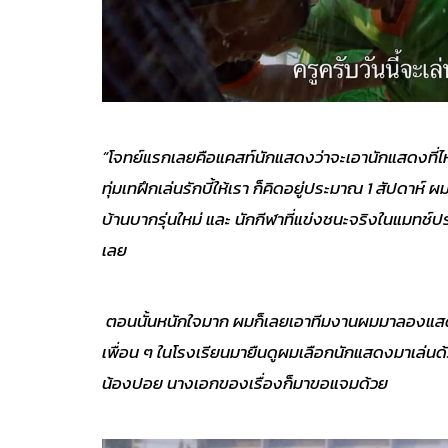
“โจทย์แรกเลยคือแคสท์นักแสดงว่าจะเอานักแสดงที่ไหนด
ทุ่มเทฝึกเล่นรักบี้ให้เรา ก็คิดอยู่ประมาณ 1 สัปดาห์ 
บ้านบากรุ่นใหม่ และ นักกีฬาที่แข่งชนะจริงในแมทช์
เลย
ตอนนั้นหนักใจมาก ผมก็เลยเอาทีมงานผมมาลองแสดงโช
เพื่อน ๆ ในโรงเรียนมายืนดูผมเลือกนักแสดงมาเล่นด้ว
น้องปอย นางเอกของเรื่องก็มาขอแจมด้วย