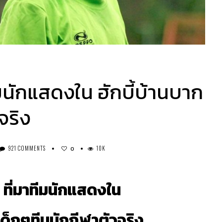
าทีมนักแสดงใน ฮักบี้บ้านบาก
จริง
921 COMMENTS
10K
0
ัก ที่มาทีมนักแสดงใน
เด็กๆทีมนักกีฬาตัวจริง