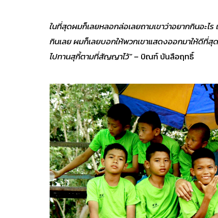
ในที่สุดผมก็เลยหลอกล่อเลยถามเขาว่าอยากกินอะไร แ
กินเลย ผมก็เลยบอกให้พวกเขาแสดงออกมาให้ดีที่สุ
ไปทานสุกี้ตามที่สัญญาไว้”
– บิณฑ์ บันลือฤทธิ์