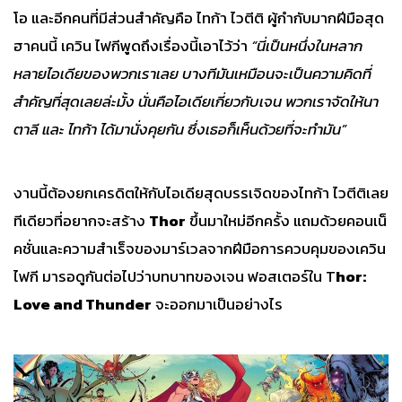
โอ และอีกคนที่มีส่วนสำคัญคือ ไทก้า ไวตีติ ผู้กำกับมากฝีมือสุด
ฮาคนนี้ เควิน ไฟกีพูดถึงเรื่องนี้เอาไว้ว่า
“นี่เป็นหนึ่งในหลาก
หลายไอเดียของพวกเราเลย บางทีมันเหมือนจะเป็นความคิดที่
สำคัญที่สุดเลยล่ะมั้ง นั่นคือไอเดียเกี่ยวกับเจน พวกเราจัดให้นา
ตาลี และ ไทก้า ได้มานั่งคุยกัน ซึ่งเธอก็เห็นด้วยที่จะทำมัน”
งานนี้ต้องยกเครดิตให้กับไอเดียสุดบรรเจิดของไทก้า ไวตีติเลย
ทีเดียวที่อยากจะสร้าง
Thor
ขึ้นมาใหม่อีกครั้ง แถมด้วยคอนเน็
คชั่นและความสำเร็จของมาร์เวลจากฝีมือการควบคุมของเควิน
ไฟกี มารอดูกันต่อไปว่าบทบาทของเจน ฟอสเตอร์ใน T
hor:
Love and Thunder
จะออกมาเป็นอย่างไร