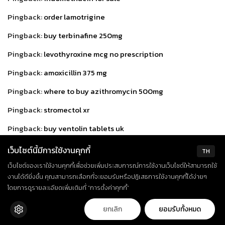
Pingback:
order lamotrigine
Pingback:
buy terbinafine 250mg
Pingback:
levothyroxine mcg no prescription
Pingback:
amoxicillin 375 mg
Pingback:
where to buy azithromycin 500mg
Pingback:
stromectol xr
Pingback:
buy ventolin tablets uk
Pingback:
how to purchase gemfibrozil
เว็บไซต์นี้มีการใช้งานคุกกี้
TH
Pingback:
where to buy metoprolol
เว็บไซต์ของเราใช้งานคุกกี้เพื่อช่วยเพิ่มประสบการณ์การใช้งานเว็บไซต์ให้สามารถใช้
งานได้ดียิ่งขึ้น คุณสามารถเลือกที่จะยอมรับหรือปฏิเสธการใช้งานคุกกี้ได้ง่ายๆ
Pingback:
clotrimazole prices
โดยการดูรายละเอียดเพิ่มเติมที่ “การตั้งค่าคุกกี้”
Pingback:
doxycycline vs penicillin
ยกเลิก
ยอมรับทั้งหมด
Pingback:
prednisolone eczema