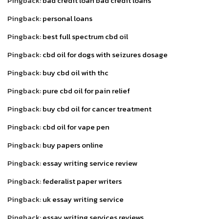
Pingback:
bad credit loan bad credit loans
Pingback:
personal loans
Pingback:
best full spectrum cbd oil
Pingback:
cbd oil for dogs with seizures dosage
Pingback:
buy cbd oil with thc
Pingback:
pure cbd oil for pain relief
Pingback:
buy cbd oil for cancer treatment
Pingback:
cbd oil for vape pen
Pingback:
buy papers online
Pingback:
essay writing service review
Pingback:
federalist paper writers
Pingback:
uk essay writing service
Pingback:
essay writing services reviews