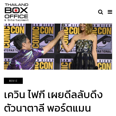
MOVIE
เควิน ไฟกี เผยดีลลับดึง
ตัวนาตาลี พอร์ตแมน