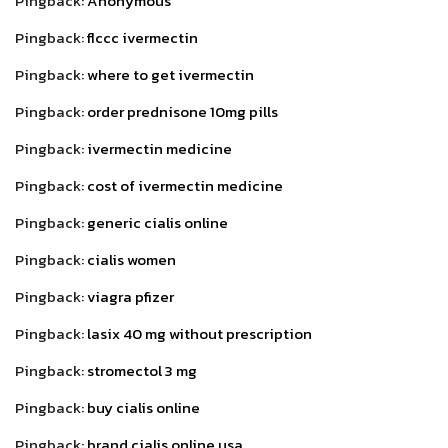
Pingback:
Anonymous
Pingback:
flccc ivermectin
Pingback:
where to get ivermectin
Pingback:
order prednisone 10mg pills
Pingback:
ivermectin medicine
Pingback:
cost of ivermectin medicine
Pingback:
generic cialis online
Pingback:
cialis women
Pingback:
viagra pfizer
Pingback:
lasix 40 mg without prescription
Pingback:
stromectol 3 mg
Pingback:
buy cialis online
Pingback:
brand cialis online usa