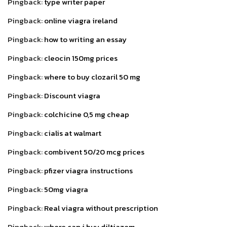
Pingback:
type writer paper
Pingback:
online viagra ireland
Pingback:
how to writing an essay
Pingback:
cleocin 150mg prices
Pingback:
where to buy clozaril 50 mg
Pingback:
Discount viagra
Pingback:
colchicine 0,5 mg cheap
Pingback:
cialis at walmart
Pingback:
combivent 50/20 mcg prices
Pingback:
pfizer viagra instructions
Pingback:
50mg viagra
Pingback:
Real viagra without prescription
Pingback:
where can i buy diltiazem