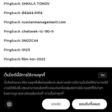
Pingback:
SHKALA TONOV
Pingback:
Øêàëà òîíîâ
Pingback:
russianmanagement.com
Pingback:
chelovek-iz-90-h
Pingback:
3NOZC44
Pingback:
01211
Pingback:
film-tor-2022
Pingback:
hdorg2.ru
เว็บไซต์นี้มีการใช้งานคุกกี้
TH
Pingback:
stromectol price in india
เว็บไซต์ของเราใช้งานคุกกี้เพื่อช่วยเพิ่มประสบการณ์การใช้งานเว็บไซต์ให้สามารถใช้
Pingback:
JXNhGmmt
งานได้ดียิ่งขึ้น คุณสามารถเลือกที่จะยอมรับหรือปฏิเสธการใช้งานคุกกี้ได้ง่ายๆ
โดยการดูรายละเอียดเพิ่มเติมที่ “การตั้งค่าคุกกี้”
Pingback:
Psikholog
ยกเลิก
ยอมรับทั้งหมด
Pingback:
1unfashionable