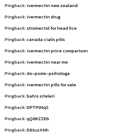
Pingback:
ivermectin new zealand
Pingback:
ivermectin drug
Pingback:
stromectol for head lice
Pingback:
canada cialis pills
Pingback:
ivermectin price comparison
Pingback:
ivermectin near me
Pingback:
do-posle-psihologa
Pingback:
ivermectin pills for sale
Pingback:
bahis siteleri
Pingback:
DPTPtNqS
Pingback:
qQ8KZZE6
Pingback:
D6tuzANh