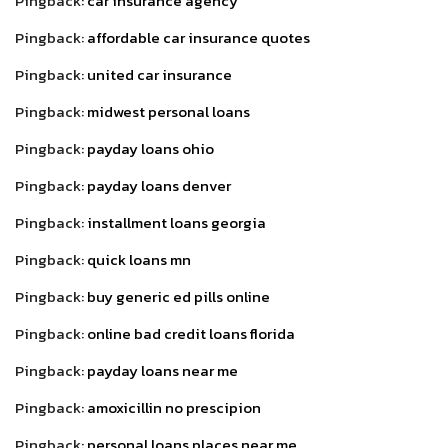
Pingback:
car insurance agency
Pingback:
affordable car insurance quotes
Pingback:
united car insurance
Pingback:
midwest personal loans
Pingback:
payday loans ohio
Pingback:
payday loans denver
Pingback:
installment loans georgia
Pingback:
quick loans mn
Pingback:
buy generic ed pills online
Pingback:
online bad credit loans florida
Pingback:
payday loans near me
Pingback:
amoxicillin no prescipion
Pingback:
personal loans places near me