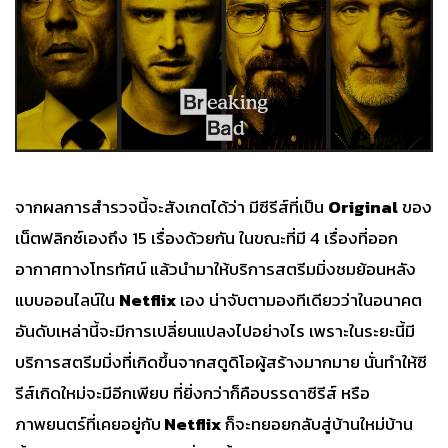
จากผลการสำรวจนี้จะสังเกตได้ว่า มีซีรีส์ที่เป็น
Original
ของ
เน็ตฟลิกซ์เองถึง 15 เรื่องด้วยกัน ในขณะที่มี 4 เรื่องที่ออก
อากาศทางโทรทัศน์ แล้วนำมาให้บริการสตรีมมิ่งชมย้อนหลัง
แบบออนไลน์ใน
Netflix
เอง น่าจับตามองทีเดียวว่าในอนาคต
อันดับเหล่านี้จะมีการเปลี่ยนแปลงไปอย่างไร เพราะในระยะนี้มี
บริการสตรีมมิ่งที่เกิดขึ้นจากสตูดิโอผู้สร้างมากมาย นั่นทำให้ซี
รีส์เกิดใหม่จะมีอีกเพียบ ที่ยิ่งกว่าก็คือบรรดาซีรีส์ หรือ
ภาพยนตร์ที่เคยอยู่กับ
Netflix
ก็จะทยอยกลับสู่บ้านใหม่บ้าน