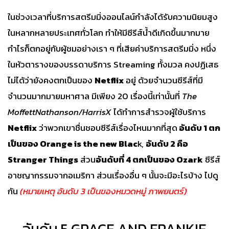
ในช่วงเวลาที่บริการสตรีมมิ่งออนไลน์กำลังได้รับความนิยมสูง
ในหลากหลายประเทศทั่วโลก ทำให้มีซีรีส์น้ำดีเกิดขึ้นมากมาย
กำไรก็ตกอยู่กับผู้ชมอย่างเรา ๆ ที่เสียค่าบริการสตรีมมิ่ง หนึ่ง
ในหัวตารางของบรรดาบริการ Streaming ทั้งมวล คงปฏิเสธ
ไม่ได้ว่ายังคงตกเป็นของ
Netflix
อยู่ ด้วยจำนวนซีรีส์ที่มี
จำนวนมากมายมหาศาล มีเพียง 20 เรื่องนี้เท่านั้นที่
The
MoffettNathanson/HarrisX
ได้ทำการสำรวจผู้ใช้บริการ
Netflix
ว่าพวกเขาชื่นชอบซีรีส์เรื่องไหนมากที่สุด
อันดับ 1 ตก
เป็นของ Orange is the new Blac
k,
อันดับ 2 คือ
Stranger Things
ส่วน
อันดับที่ 4 ตกเป็นของ Ozark
ซีรีส์
อาชญากรรมจากอเมริกา ส่วนเรื่องอื่น ๆ นั้นจะมีอะไรบ้าง ไปดู
กัน
(หมายเหตุ อันดับ 3 เป็นของหมวดหมู่ ภาพยนตร์)