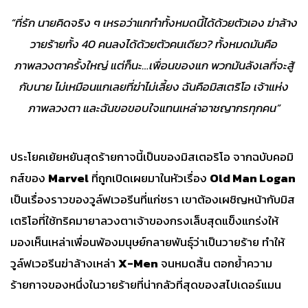
“
ที่รัก นายคิดจริง ๆ เหรอว่าแกทำทั้งหมดนี้ได้ด้วยตัวเอง ฆ่าล้าง
วายร้ายทั้ง 40
คนลงได้ด้วยตัวคนเดียว?
ทั้งหมดมันคือ
ภาพลวงตาครั้งใหญ่ แต่ก็นะ…เพื่อนของแก พวกมันลังเลที่จะสู้
กับนาย ไม่เหมือนแกเลยที่ฆ่าไม่เลี้ยง ฉันคือมิสเตริโอ เจ้าแห่ง
ภาพลวงตา และฉันขอขอบใจแทนเหล่าอาชญากรทุกคน”
ประโยคเย้ยหยันสุดร้ายกาจนี้เป็นของมิสเตอริโอ จากฉบับคอมิ
กส์ของ
Marvel
ที่ถูกเปิดเผยมาในหัวเรื่อง
Old Man Logan
เป็นเรื่องราวของวูล์ฟเวอรีนที่แก่ชรา เขาต้องเผชิญหน้ากับมิส
เตริโอที่ใช้ทริคมายาลวงตาเจ้าของกรงเล็บสุดแข็งแกร่งให้
มองเห็นเหล่าเพื่อนพ้องมนุษย์กลายพันธุ์ว่าเป็นวายร้าย ทำให้
วูล์ฟเวอรีนฆ่าล้างเหล่า
X-Men
จนหมดสิ้น ตอกย้ำความ
ร้ายกาจของหนึ่งในวายร้ายที่น่ากลัวที่สุดของสไปเดอร์แมน