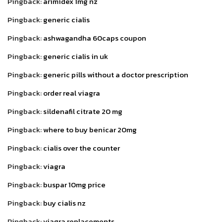
Pingback:
arimidex 1mg nz
Pingback:
generic cialis
Pingback:
ashwagandha 60caps coupon
Pingback:
generic cialis in uk
Pingback:
generic pills without a doctor prescription
Pingback:
order real viagra
Pingback:
sildenafil citrate 20 mg
Pingback:
where to buy benicar 20mg
Pingback:
cialis over the counter
Pingback:
viagra
Pingback:
buspar 10mg price
Pingback:
buy cialis nz
Pingback:
viagra replacements